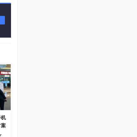
程序媛夏天
11
总声望值：3
企能WiseCRM365
12
总声望值：3
即将拥有人鱼线的fxl
13
总声望值：3
m0_56765085
14
总声望值：3
2401_88512574
15
总声望值：2
2401_87095818
16
总声望值：2
手机
2603_95818699
17
方案
总声望值：2
区