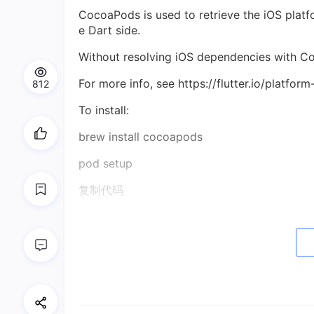
CocoaPods is used to retrieve the iOS platf
e Dart side.
Without resolving iOS dependencies with Co
For more info, see https://flutter.io/platform
812
To install:
brew install cocoapods
pod setup
复制代码
此时我们则需要安装并配置cocoapods(确保机器上已经
pod setup
复制代码
获取Android与iOS设备信息void getDeviceInfo(