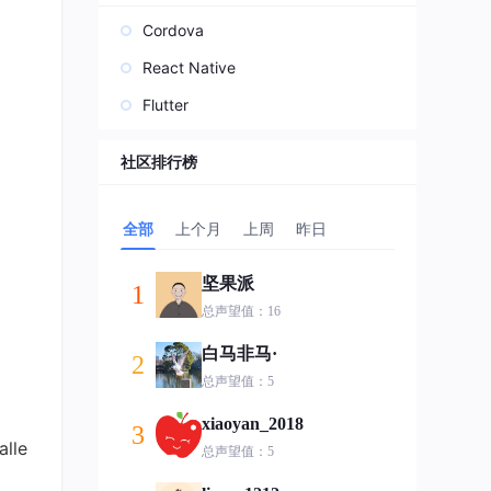
Cordova
React Native
Flutter
社区排行榜
全部
上个月
上周
昨日
坚果派
1
总声望值：16
白马非马·
2
总声望值：5
xiaoyan_2018
3
lle
总声望值：5