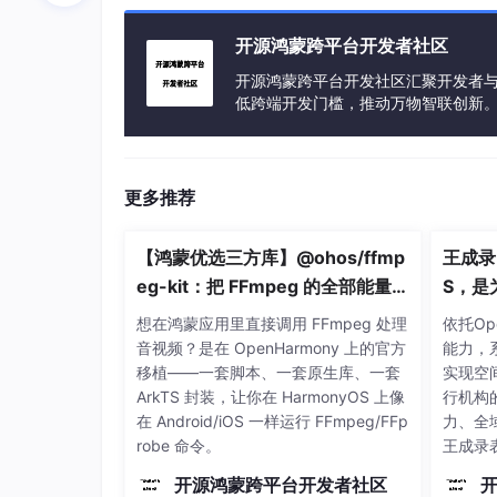
DeviceInfoPlugin deviceInfo = new DeviceInf
开源鸿蒙跨平台开发者社区
if(Platform.isAndroid) {
开源鸿蒙跨平台开发社区汇聚开发者与
AndroidDeviceInfo androidInfo = await devic
低跨端开发门槛，推动万物智联创新
print(_readAndroidBuildData(androidInfo).toS
} else if (Platform.isIOS) {
更多推荐
IosDeviceInfo iosInfo = await deviceInfo.iosI
【鸿蒙优选三方库】@ohos/ffmp
王成录
print(_readIosDeviceInfo(iosInfo).toString());
eg-kit：把 FFmpeg 的全部能量带
S，是
}
进 HarmonyOS
人」重
想在鸿蒙应用里直接调用 FFmpeg 处理
依托Op
音视频？是在 OpenHarmony 上的官方
能力，
}
移植——一套脚本、一套原生库、一套
实现空
复制代码
ArkTS 封装，让你在 HarmonyOS 上像
行机构
在 Android/iOS 一样运行 FFmpeg/FFp
力、全
构造设备信息的Map
robe 命令。
王成录
以单机
为了更方便的打印和使用信息，我们将AndroidDevic
开源鸿蒙跨平台开发者社区
设计逻