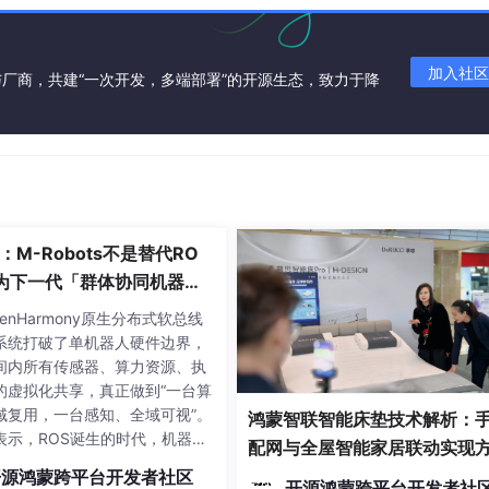
oPlugin();
加入社区
厂商，共建“一次开发，多端部署”的开源生态，致力于降
eInfo.androidInfo;
。
tring());
nfo;
：M-Robots不是替代RO
为下一代「群体协同机器
构架构
enHarmony原生分布式软总线
系统打破了单机器人硬件边界，
间内所有传感器、算力资源、执
的虚拟化共享，真正做到“一台算
域复用，一台感知、全域可视”。
鸿蒙智联智能床垫技术解析：
表示，ROS诞生的时代，机器人
配网与全屋智能家居联动实现
作业、独立运行为主，因此它的
eInfo和IosDeviceInfo构造成Map:
开源鸿蒙跨平台开发者社区
辑是“单设备中间件工具集”。为
开源鸿蒙跨平台开发者社