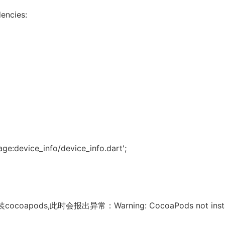
cies:
device_info/device_info.dart';
ods,此时会报出异常：Warning: CocoaPods not insta