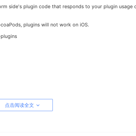
orm side's plugin code that responds to your plugin usage 
coaPods, plugins will not work on iOS.
-plugins
安装好了brew)：brew install cocoapods
点击阅读全文
) async {