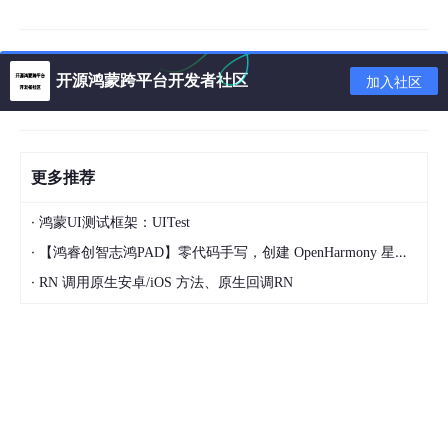
一、进程管理核心API
开源鸿蒙跨平台开发者社区
加入社区
AppUtil
提供了以下进程管理方法，开发者应根据场景谨慎使
用：
方法
说明
返回类型
使用场景
更多推荐
clearUpAppD
清理应用
Promise<v
重置应用状态
·
鸿蒙UI测试框架：UITest
ata
()
数据
oid>
·
【鸿睿创智志鸿PAD】零代码手写，创建 OpenHarmony 星星辐射动画
退出应用
exit
()
void
正常退出应用
·
RN 调用原生安卓/iOS 方法、原生回调RN
进程
强制终止
异常恢复、强制
killProcess
()
void
进程
退出
1.1 核心特性