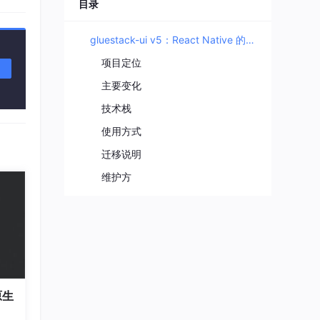
程序媛夏天
目录
11
总声望值：3
gluestack-ui v5：React Native 的可粘贴组件库
企能WiseCRM365
12
项目定位
总声望值：3
主要变化
即将拥有人鱼线的fxl
13
技术栈
总声望值：3
使用方式
m0_56765085
14
迁移说明
总声望值：3
维护方
2401_88512574
15
接把组
总声望值：2
2401_87095818
16
总声望值：2
式化原
2603_95818699
17
er
原生
总声望值：2