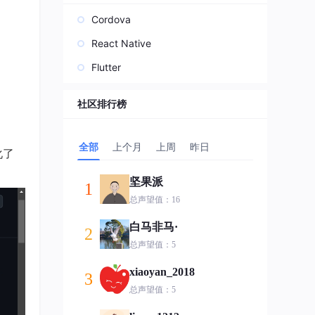
Cordova
React Native
Flutter
社区排行榜
全部
上个月
上周
昨日
化了
坚果派
1
总声望值：16
白马非马·
2
总声望值：5
xiaoyan_2018
3
总声望值：5