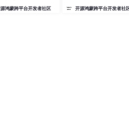
开源鸿蒙跨平台开发者社区
开源鸿蒙跨平台开发者社
与 Expo 构建，样式层依赖 Tailwind CSS 和 NativeWind。整个
件源码可直接拷贝进项目，运行时不再需要额外的包体积。
px gluestack-ui
init
初始化。初始化完成后，可以通过 CLI 
通过 theming tokens 和配置文件完成，开发者可以调
考项目提供的迁移指南。迁移文档解释了 API 调整和文件结构变化，帮
s 从 2015 年开始专注 React Native，为全球近两百个客户开发