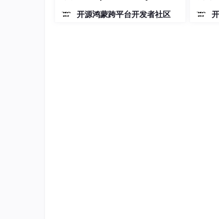
射动画
技术栈
开源鸿蒙跨平台开发者社区
项目使用 TypeScript，基于 React Native 
this copy-paste model 设计，组
使用方式
现有的 Expo 或 React Native 项目可以通过
n
添加到项目，也可以直接从文档里复制源码。主题定制
色、字体、间距等样式变量。
迁移说明
从 v3 或 v4 迁移到 v5 的开发者需要参
有项目平滑升级。
维护方
这个项目由 GeekyAnts 团队维护。GeekyAnt
用。项目采用 MIT 协议开源，欢迎社区贡献。