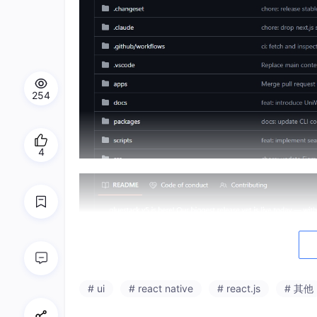
254
4
# ui
# react native
# react.js
# 其他