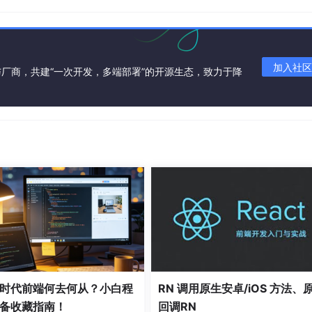
加入社区
厂商，共建“一次开发，多端部署”的开源生态，致力于降
。
件和模式。开发者在 Expo 或 React Native 项目中，可以直
 安装一个完整的依赖包。这种做法在组件库中并不常见。
集成是本版本突出的功能。这意味着开发者可以用 Tailwind 的写法直接样
的性能也被重新优化，组件初始化速度有所提升。同时，Expo Rout
程时代前端何去何从？小白程
RN 调用原生安卓/iOS 方法、
备收藏指南！
回调RN