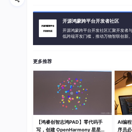
开源鸿蒙跨平台开发者社区
开源鸿蒙跨平台开发社区汇聚开发者与
低跨端开发门槛，推动万物智联创新
更多推荐
项目定位
gluestack-ui 把自己定义为一组可复制粘贴的组
件源码复制到自己的代码里，而不是通过 npm
主要变化
NativeWind v5 与 Tailwind v4 的
生组件，样式逻辑和 Web 端保持统一。CLI 
【鸿睿创智志鸿PAD】零代码手
AI编
成为默认支持的路由方案。
写，创建 OpenHarmony 星星辐
序员必