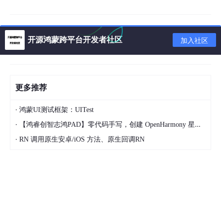
一、状态栏核心API
开源鸿蒙跨平台开发者社区
加入社区
AppUtil
提供了以下状态栏相关方法，是沉浸式布局开发的基
础：
返回
更多推荐
方法
说明
使用场景
类型
·
鸿蒙UI测试框架：UITest
getStatusBarHei
获取状态栏高
num
沉浸式布局顶
·
【鸿睿创智志鸿PAD】零代码手写，创建 OpenHarmony 星星辐射动画
ght
()
度（vp）
ber
部留白
·
RN 调用原生安卓/iOS 方法、原生回调RN
getNavigationBa
获取导航栏高
num
底部导航栏适
rHeight
()
度（vp）
ber
配
1.1 核心特性
简洁易用
：封装复杂API为一行调用，降低使用门槛