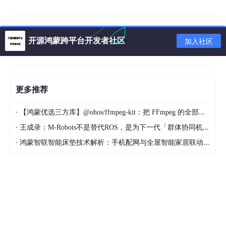
开源鸿蒙跨平台开发者社区
加入社区
更多推荐
·
【鸿蒙优选三方库】@ohos/ffmpeg-kit：把 FFmpeg 的全部能量带进 HarmonyOS
·
王成录：M-Robots不是替代ROS，是为下一代「群体协同机器人」重构架构
·
鸿蒙智联智能床垫技术解析：手机配网与全屋智能家居联动实现方案