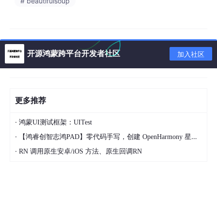
# beautifulsoup
table_calendar
日历
^3.1.2
开源鸿蒙跨平台开发者社区
加入社区
三、项目架构设计
3.1 目录结构
更多推荐
lib
/
·
├── main.dart                           
# 应用入口
鸿蒙UI测试框架：UITest
├── mental_health/

·
【鸿睿创智志鸿PAD】零代码手写，创建 OpenHarmony 星星辐射动画
│   ├── models/                       
# 数据模型
·
RN 调用原生安卓/iOS 方法、原生回调RN
│   │   ├── mood_model.dart           
# 心情模型
│   │   ├── meditation_model.dart     
# 冥想模型
│   │   ├── quiz_model.dart          
# 测试模型
│   │   ├── quote_model.dart         
# 语录模型
│   │   └── breathing_model.dart     
# 呼吸模型
│   │
