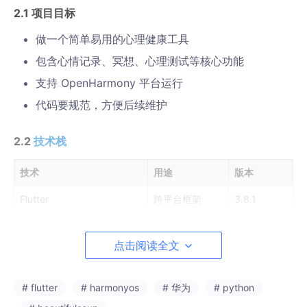
2.1 项目目标
做一个简单易用的心理健康工具
包含心情记录、冥想、心理测试等核心功能
支持 OpenHarmony 平台运行
代码要规范，方便后续维护
2.2
技术栈
技术
用途
版本
Flutter
跨平台框架
3.8.1
Provider
状态管理
^6.1.2
点击阅读全文
SharedPreferences
本地存储
^2.3.5
fl_chart
图表
^0.69.0
# flutter
# harmonyos
# 华为
# python
flutter_animate
动画
^4.5.0