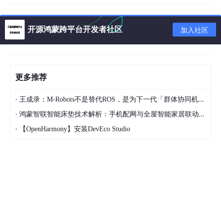
因为如果真不是，最简单的做法应该是正面解释，而不是第一时间
把口子封住。
开源鸿蒙跨平台开发者社区
加入社区
接下来，舆论的焦点很快转向了另一个问题：
Cursor 这样做，算不算侵权？
更多推荐
原因在于，Kimi K2.5 虽然是开源模型，但它不是那种完全“随便拿
去用”的开源。它的许可证里有一个额外条件：如果你的商业产品
·
月活超过 1 亿，或者月收入超过 2000 万美元，你就必须在用户界
王成录：M-Robots不是替代ROS，是为下一代「群体协同机器人」重构架构
面的醒目位置披露，你使用了 Kimi K2.5。
·
鸿蒙智联智能床垫技术解析：手机配网与全屋智能家居联动实现方案
而 Cursor 的收入规模，显然已经远远超过这个门槛。
·
【OpenHarmony】安装DevEco Studio
所以最开始，很多人都以为 Cursor 这次要摊上事了。
但后来，事情又出现了反转。
Cursor 方面出来解释，说他们确实用了 Kimi K2.5，但授权并不是
直接来自 Kimi，而是来自 Fireworks AI。随后，Kimi 官方也确认
了这件事：Fireworks AI 拿到了 Kimi 的授权，对模型做了再训
练，然后又转授权给了 Cursor。