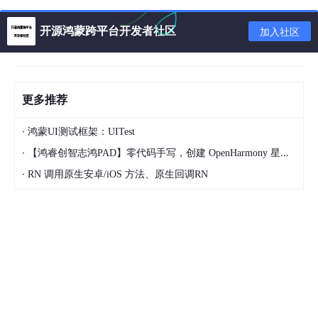
景下匹配效率下降
百上千 Service）
开源鸿蒙跨平台开发者社区
加入社区
健
依赖 kube-proxy 定期更新
康
支持原生健康检查，可直
规则（间接感知 Pod 状
检
接剔除异常 Pod
态）
查
更多推荐
会
话
支持（通过源 IP 哈希等算
不支持
·
鸿蒙UI测试框架：UITest
保
法实现）
·
持
【鸿睿创智志鸿PAD】零代码手写，创建 OpenHarmony 星星辐射动画
·
RN 调用原生安卓/iOS 方法、原生回调RN
内
核
大多数 Linux 系统默认支持
需要内核开启 IPVS 模块
依
iptables
（需手动配置）
赖
适
大规模集群、高并发场
用
小规模集群、简单服务转发
景、需要复杂负载均衡策
场
略
景