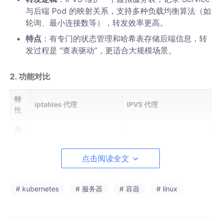
与后端 Pod 的映射关系，支持多种负载均衡算法（如
轮询、最小连接数等），转发效率更高。
特点
：有专门的状态管理和哈希表存储后端信息，转
发过程是 “查表驱动”，更适合大规模场景。
2. 功能对比
特
iptables 代理
IPVS 代理
性
负
载
均
仅支持随机、轮询两种简单
支持轮询、最小连接、源 I
点击阅读全文
衡
算法
P 哈希等 7 种算法
算
法
# kubernetes
# 服务器
# 容器
# linux
规则数量随 Service/Pod
基于哈希表查询，性能稳
性
增多而线性增长，大规模场
定，适合大规模集群（成
能