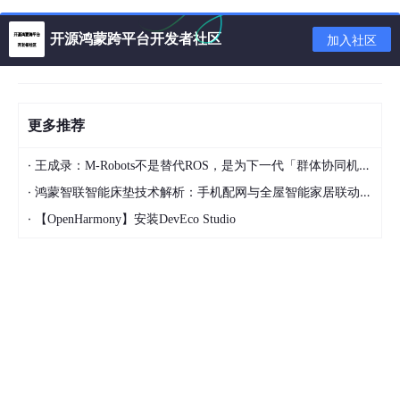
以交互方式访问容器
（进入 bash 终端）：
bash
开源鸿蒙跨平台开发者社区
加入社区
docker exec -
it
my
-nginx /bin/bash  
# -it：交互
更多推荐
5. 部署安装 K8s 为什么要关闭 swap 分区？
·
王成录：M-Robots不是替代ROS，是为下一代「群体协同机器人」重构架构
K8s 要求关闭 swap 分区的主要原因是：
·
鸿蒙智联智能床垫技术解析：手机配网与全屋智能家居联动实现方案
·
【OpenHarmony】安装DevEco Studio
保证 Pod 资源限制（CPU / 内存）的准确性，避免
节点将 Pod 内存交换到磁盘，导致性能不可预测。
确保 K8s 调度器基于实际可用内存进行决策，防止节
点因 swap 使用而误判资源充足性。
6. 解释 br_netfilter
br_netfilter
是 Linux 内核模块，用于在桥接网络中启用网络包