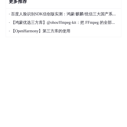
更多推荐
·
百度人脸识别SDK信创版实测：鸿蒙/麒麟/统信三大国产系统适配全记录
·
【鸿蒙优选三方库】@ohos/ffmpeg-kit：把 FFmpeg 的全部能量带进 HarmonyOS
·
【OpenHarmony】第三方库的使用