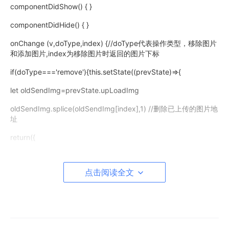
componentDidShow() { }
componentDidHide() { }
onChange (v,doType,index) {//doType代表操作类型，移除图片
和添加图片,index为移除图片时返回的图片下标
if(doType==='remove'){this.setState((prevState)=>{
let oldSendImg=prevState.upLoadImg
oldSendImg.splice(oldSendImg[index],1) //删除已上传的图片地
址
return({
files:v,
点击阅读全文
upLoadImg:oldSendImg
})
},()=>{