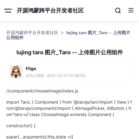
开源鸿蒙跨平台开发者社区
开源鸿蒙跨平台开发者社区
lujing taro 图片_Taro -- 上传图片
公用组件
lujing taro 图片_Taro -- 上传图片公用组件
Filge
435人浏览 · 2021-02-07 01:50:00
//component/chooseImage/index.js
import Taro, { Component } from '@tarojs/taro'import { View } f
rom'@tarojs/components'import { AtImagePicker, AtButton } fr
om"taro-ui"class ChooseImage extends Component {
constructor() {
super(...arguments);this.state =({