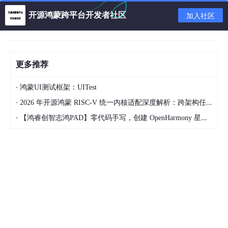
const {files}= this.state//this.setFatherUploadSrc()// 设置删除
数据图片地址
开源鸿蒙跨平台开发者社区
加入社区
if(files.length===3){ //最多三张图片 隐藏添加图片按钮
this.setState({
更多推荐
showUploadBtn:false})
}else if(files.length===0){this.setState({
·
鸿蒙UI测试框架：UITest
upLoadImg:[]
·
2026 年开源鸿蒙 RISC-V 统一内核适配深度解析：跨架构任务调度与功耗控制实现
·
【鸿睿创智志鸿PAD】零代码手写，创建 OpenHarmony 星星辐射动画
})
}else{this.setState({
showUploadBtn:true})
}
})
}else{