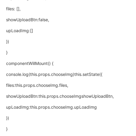
files: [],
showUploadBtn:false,
upLoadImg:[]
})
}
componentWillMount() {
console.log(this.props.chooseImg)this.setState({
files:this.props.chooseImg.files,
showUploadBtn:this.props.chooseImgshowUploadBtn,
upLoadImg:this.props.chooseImg.upLoadImg
})
}