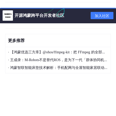
这两种类型的主要区别体现在以下几个方面：
核心目的与调试支持
：Debug 包的核心目的是便于开发调试。
开源鸿蒙跨平台开发者社区
加入社区
它包含了完整的调试符号信息（如行号、变量名），默认启用所有
级别的日志输出（如
Log
.d
和
Log
.v
），并且允许调试器（如
Android Studio 的调试工具）附加到应用进程上进行断点调试、
单步执行等操作。相反，Release 包会移除所有调试信息，并默认
更多推荐
禁用或移除详细的日志输出（通常只保留错误日志），同时关闭调
试功能，以防止应用被轻易分析和篡改。
·
【鸿蒙优选三方库】@ohos/ffmpeg-kit：把 FFmpeg 的全部能量带进 HarmonyOS
代码与资源处理
：在代码层面，Debug 包通常不进行代码混淆
·
王成录：M-Robots不是替代ROS，是为下一代「群体协同机器人」重构架构
和优化，以保持代码的可读性并加快编译速度，但生成的安装包体
积较大。Release 包则恰恰相反，它会启用 R8 或 ProGuard 进行
·
鸿蒙智联智能床垫技术解析：手机配网与全屋智能家居联动实现方案
代码混淆（将类名、方法名缩短为无意义的字符如
a
,
b
）、优
化（删除未使用的代码）和资源压缩，这不仅能显著减小安装包体
积，还能增加反编译阅读的难度。
签名机制与安全性
：在构建时，Debug 包使用由 Android SD
K 自动生成的、公开的调试密钥进行签名，该密钥在所有开发者环
境中都一样，安全性很低。Release 包则必须使用开发者自己创建
并妥善保管的正式发布密钥进行签名，这是应用上架到应用商店
（如 Google Play）的必备条件，也是应用身份认证和完整性的保