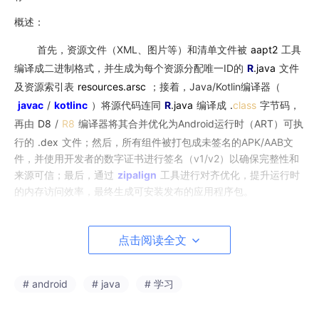
概述：
首先，资源文件（XML、图片等）和清单文件被
aapt2
工具
编译成二进制格式，并生成为每个资源分配唯一ID的
R
.java
文件
及资源索引表
resources.arsc
；接着，Java/Kotlin编译器（
javac
/
kotlinc
）将源代码连同
R
.java
编译成
.
class
字节码，
再由
D8
/
R8
编译器将其合并优化为Android运行时（ART）可执
行的
.dex
文件；然后，所有组件被打包成未签名的APK/AAB文
件，并使用开发者的数字证书进行签名（v1/v2）以确保完整性和
来源可信；最后，通过
zipalign
工具进行对齐优化，提升运行时
的内存访问效率，最终生成可安装发布的应用程序包。
2.打包出来的类型区别
点击阅读全文
其中打出来的包为Android 开发中的 Debug（调试）包和 Re
lease（发布）包它们在整个应用的开发周期中扮演着截然不同的
角色。简单来说，
Debug 包是给开发者自己用的，旨在提供最佳
# android
# java
# 学习
的开发和调试体验；而 Release 包是给最终用户用的，追求的是
性能、体积和安全性
。