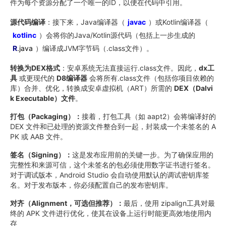
件为每个资源分配了一个唯一的ID，以便在代码中引用。
源代码编译
：接下来，Java编译器（
javac
）或Kotlin编译器（
kotlinc
）会将你的Java/Kotlin源代码（包括上一步生成的
R
.java
）编译成JVM字节码（.class文件）。
转换为DEX格式
：安卓系统无法直接运行.class文件。因此，
dx工
具
​ 或更现代的
D8编译器
​ 会将所有.class文件（包括你项目依赖的
库）合并、优化，转换成安卓虚拟机（ART）所需的
DEX（Dalvi
k Executable）文件
。
打包（Packaging）：
接着，打包工具（如 aapt2）会将编译好的
DEX 文件和已处理的资源文件整合到一起，封装成一个未签名的 A
PK 或 AAB 文件。
签名（Signing）：
这是发布应用前的关键一步。为了确保应用的
完整性和来源可信，这个未签名的包必须使用数字证书进行签名。
对于调试版本，Android Studio 会自动使用默认的调试密钥库签
名。对于发布版本，你必须配置自己的发布密钥库。
对齐（Alignment，可选但推荐）：
最后，使用 zipalign工具对最
终的 APK 文件进行优化，使其在设备上运行时能更高效地使用内
存