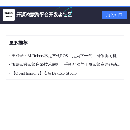
添加依赖
：在你的Flutter项目的
pubspec.yaml
文件中，
加入以下依赖：
开源鸿蒙跨平台开发者社区
加入社区
dependencies:
  flutter_spinning_wheel:
更多推荐
·
王成录：M-Robots不是替代ROS，是为下一代「群体协同机器人」重构架构
替换
^latest_version
为你实际想要使用的稳定版本号，例
·
鸿蒙智联智能床垫技术解析：手机配网与全屋智能家居联动实现方案
如
^1.0.0
。之后，在终端运行
flutter pub
get
来下载依
赖。
·
【OpenHarmony】安装DevEco Studio
导入库
：在需要使用轮盘的地方，引入该库：
import
'package:flutter_spinning_wheel/flutter
项目处理脚本