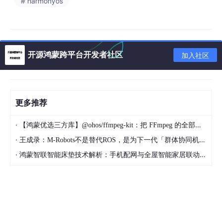
# harmonyos
把原先
add_executable
的主程序，在 OHOS 交
叉编译条件下改为
add_library
(
... SHARED ...
)
，
产出与 ArkTS 侧
import
...
from
'libentry.so'
一
致的原生库；
开源鸿蒙跨平台开发者社区
加入社区
把 FileZilla 风格的"会话管理 / 上传下载 / 队列 / 断
点续传 / 编码识别 / 远程文件操作"这些核心能力，
通过 NAPI 暴露给上层 ArkTS；
更多推荐
把传输过程中的
进度回调 / 错误码 / 控制命令应答
经由
napi_threadsafe_function
安全地从工作线
·
【鸿蒙优选三方库】@ohos/ffmpeg-kit：把 FFmpeg 的全部能量带进 HarmonyOS
程抛回 UI 线程。
·
王成录：M-Robots不是替代ROS，是为下一代「群体协同机器人」重构架构
·
鸿蒙智联智能床垫技术解析：手机配网与全屋智能家居联动实现方案
二、待移植的 FTP 类客户端介绍
业界常用的 FTP / FTPS / SFTP 客户端有 FileZilla、WinSCP、Cy
berduck，它们的共同点是：
同时支持
FTP / FTPS（显式/隐式 TLS）/ SFTP
三类