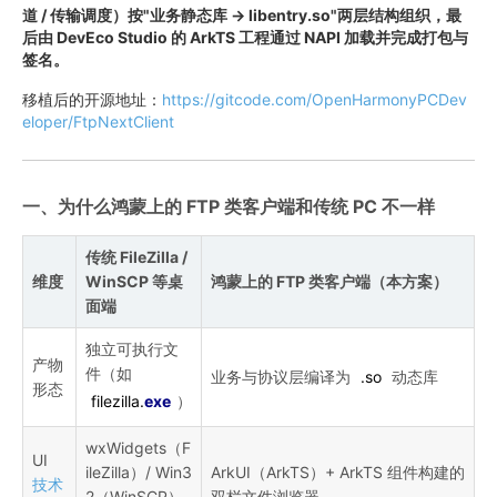
道 / 传输调度）按"业务静态库 → libentry.so"两层结构组织，最
后由 DevEco Studio 的 ArkTS 工程通过 NAPI 加载并完成打包与
签名。
移植后的开源地址：
https://gitcode.com/OpenHarmonyPCDev
eloper/FtpNextClient
一、为什么鸿蒙上的 FTP 类客户端和传统 PC 不一样
传统 FileZilla /
维度
WinSCP 等桌
鸿蒙上的 FTP 类客户端（本方案）
面端
独立可执行文
产物
件（如
业务与协议层编译为
.so
动态库
形态
filezilla.
exe
）
wxWidgets（F
UI
ileZilla）/ Win3
ArkUI（ArkTS）+ ArkTS 组件构建的
技术
2（WinSCP）
双栏文件浏览器