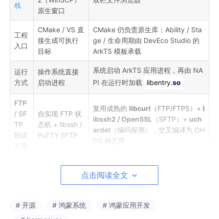
栈
原生窗口
CMake / VS 直
CMake 仍负责原生库；Ability / Sta
工程
接生成可执行
ge / 生命周期由 DevEco Studio 的
入口
目标
ArkTS 模板承载
系统启动 ArkTS 应用进程，再由 NA
运行
操作系统直接
方式
启动进程
PI 在运行时加载
libentry.
so
FTP
复用成熟的
libcurl
（FTP/FTPS）+
l
/ SF
自实现 FTP 状
ibssh2 / OpenSSL
（SFTP）+
uch
TP
态机 + libssh /
ardet
（编码探测），交叉编译为 OH
协议
PuTTY SFTP
OS 静态库
引擎
传输
桌面端线程池
NAPI
threadsafe_function
跨线
点击阅读全文
调度
+ GUI 主循环
程回抛进度，UI 线程仅负责渲染
因此，移植的"分水岭"不是把 ArkTS 重写一遍，而是：
# 开源
# 鸿蒙系统
# 鸿蒙应用开发