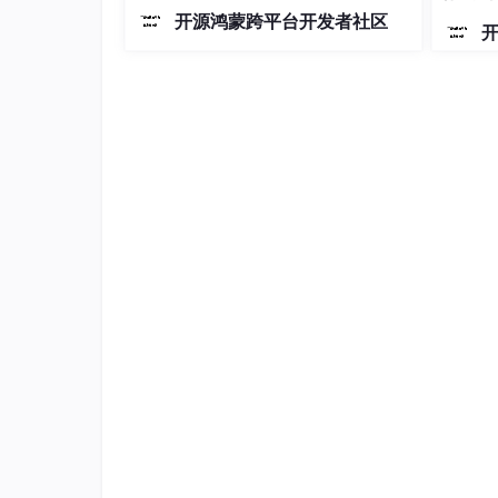
    }

开源鸿蒙跨平台开发者社区
return
 FS_SUCCESS;

}
在整个链路的位置
NAPI 层: NapiFileShare::
SendFile
()    
    │

    ▼

NAPI 层: NapiFileShare::
SendFileInner
()
    │

    ▼

┌───────────────────────────────────────
│ Inner API: ShareManager::
SendFile
()  
│                                       
│ 职责：参数校验 + IPC 转发                
│ 不做任何实际传输！                       
│                                       