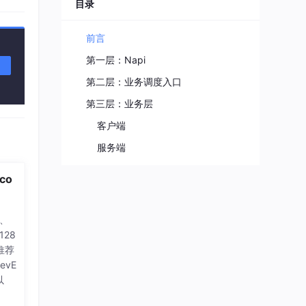
程序媛夏天
目录
11
总声望值：3
前言
企能WiseCRM365
12
第一层：Napi
总声望值：3
第二层：业务调度入口
即将拥有人鱼线的fxl
13
第三层：业务层
总声望值：3
客户端
m0_56765085
14
服务端
总声望值：3
2401_88512574
co
15
总声望值：2
位、
2401_87095818
16
128
总声望值：2
推荐
2603_95818699
evE
17
以
总声望值：2