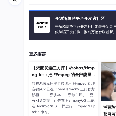
// ① 校验：deviceId 和文件列表不能为
if
 (task.deviceId.empty() || task.fi
return
 FS_INVALID_PARAM;

开源鸿蒙跨平台开发者社区
    }

开源鸿蒙跨平台开发社区汇聚开发者与
// ② 校验：ShareType 必须是合法值（1/
低跨端开发门槛，推动万物智联创新
    int32_t 
ret
 = CheckShareType(task.
t
if
 (
ret
 != FS_SUCCESS) {

return
ret
;

更多推荐
    }

// ③ 校验：文件夹模式必须有文件夹名
【鸿蒙优选三方库】@ohos/ffmp
if
 (task.
type
 == ShareType::SAVE_AS
eg-kit：把 FFmpeg 的全部能量带
return
 FS_INVALID_PARAM;

进 HarmonyOS
    }

想在鸿蒙应用里直接调用 FFmpeg 处理
音视频？是在 OpenHarmony 上的官方
// ⭐ 核心：通过 IPC 代理转发给 SA 服
移植——一套脚本、一套原生库、一套
ret
 = FileShareClient::GetInstance()
ArkTS 封装，让你在 HarmonyOS 上像
if
 (
ret
 != FS_SUCCESS) {

在 Android/iOS 一样运行 FFmpeg/FFp
鸿蒙智
return
ret
;

robe 命令。
配网与