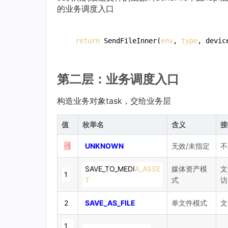
的业务调度入口
return
 SendFileInner(
env
, 
type
, devic
第二层：业务调度入口
构造业务对象task，交给业务层
值
枚举名
含义
接
-1
UNKNOWN
无效/未指定
不
SAVE_TO_MEDI
A_ASSE
媒体资产模
文
1
T
式
访
2
SAVE_AS_FILE
单文件模式
文
1