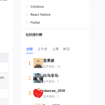
Cordova
React Native
Flutter
社区排行榜
全部
上个月
上周
昨日
坚果派
1
总声望值：16
白马非马·
2
PI
总声望值：5
xiaoyan_2018
3
总声望值：5