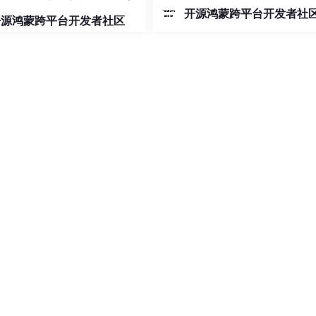
开源鸿蒙跨平台开发者社
开源鸿蒙跨平台开发者社区
  ← JS 参数拆包

  ← 构造 SendTask

───┐

    │ ← 🎯 你在这里

   │

  │

   │

   │
