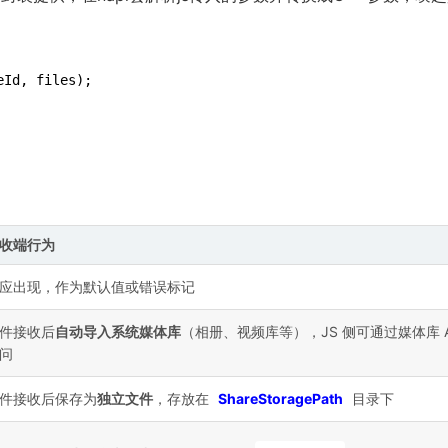
eId, files); 
收端行为
应出现，作为默认值或错误标记
件接收后
自动导入系统媒体库
（相册、视频库等），JS 侧可通过媒体库 A
问
件接收后保存为
独立文件
，存放在
ShareStoragePath
目录下