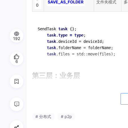
SAVE_AS_FOLDER
文件夹模式
多
0
SendTask 
task
 {};

task
.
type
= 
type
;

192
task
.deviceId = deviceId;

task
.folderName = folderName;

task
.files = std::move(files);
6
第三层：业务层
客户端
参数校验，通过IPC将任务丢给服务端
# 分布式
# p2p
int32_t ShareManager::SendFile(SendTask 
{
