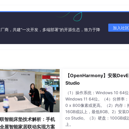
空
les.empty()) {

加入社区
厂商，共建“一次开发，多端部署”的开源生态，致力于降
2/10）
。
ype
);

【OpenHarmony】安装DevE
_FOLDER && task.folderName.empty()) {

Studio
（1）操作系统：Windows 10 64
Windows 11 64位。（4）分辨率：
务端
0 x 800像素或更高。（2）内存：
.SendFile(task);

16GB或以上，最低8GB。2）安装D
co Studio。（3）硬盘：100GB或
联智能床垫技术解析：手机
上。
全屋智能家居联动实现方案