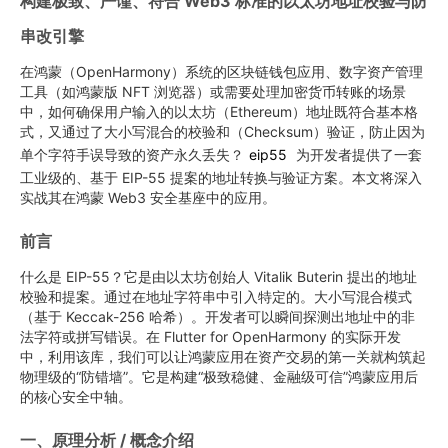
构建极致、严谨、符合 Web3 标准的以太坊地址校验与防
串改引擎
在鸿蒙（OpenHarmony）系统的区块链钱包应用、数字资产管理
工具（如鸿蒙版 NFT 浏览器）或需要处理加密货币转账的场景
中，如何确保用户输入的以太坊（Ethereum）地址既符合基本格
式，又通过了大小写混合的校验和（Checksum）验证，防止因为
单个字符手误导致的资产永久丢失？
eip55
为开发者提供了一套
工业级的、基于 EIP-55 提案的地址转换与验证方案。本文将深入
实战其在鸿蒙 Web3 安全基座中的应用。
前言
什么是 EIP-55？它是由以太坊创始人 Vitalik Buterin 提出的地址
校验和提案。通过在地址字符串中引入特定的。大小写混合模式
（基于 Keccak-256 哈希）。开发者可以瞬间探测出地址中的非
法字符或拼写错误。在 Flutter for OpenHarmony 的实际开发
中，利用该库，我们可以让鸿蒙应用在资产交易的第一关就构筑起
物理级的“防错墙”。它是构建“极致稳健、金融级可信”鸿蒙应用后
的核心安全中轴。
一、原理分析 / 概念介绍