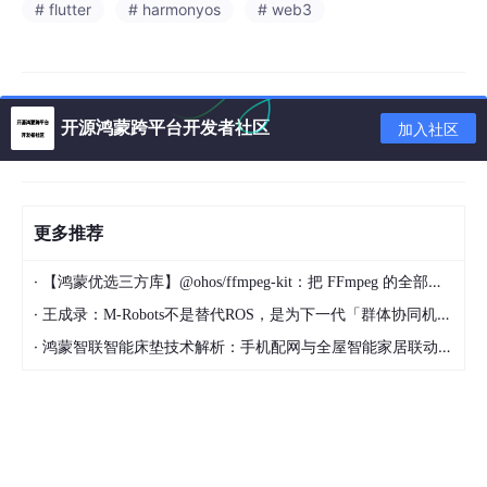
执行字母大小写重置
# flutter
# harmonyos
# web3
EIP-55 校验和地址
开源鸿蒙跨平台开发者社区
加入社区
与原始输入对比 / 结果返回
鸿蒙业务逻辑层判断
更多推荐
·
【鸿蒙优选三方库】@ohos/ffmpeg-kit：把 FFmpeg 的全部能量带进 HarmonyOS
验证通过
验证失
·
王成录：M-Robots不是替代ROS，是为下一代「群体协同机器人」重构架构
·
鸿蒙智联智能床垫技术解析：手机配网与全屋智能家居联动实现方案
启动鸿蒙区块链转账流程
鸿蒙端极致精准
1.2 为什么在鸿蒙上使用它？
极致的安全防护感
：普通正则只能匹配长度和字符