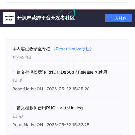
{

开源鸿蒙跨平台开发者社区
加入社区
"apiType"
: 
"stageMode"
,

"targets"
: [

    {

"name"
: 
"default"
,

"runtimeOS"
: 
"HarmonyOS"
本内容已收录至专栏
《React Native专栏》
    }

1376篇内容
  ],

"buildOptionSet"
: [

一篇文档轻松玩转 RNOH Debug / Release 包使用
    {

16

"name"
: 
"debug"
,

"externalNativeOptions"
: {

ReactNativeOH · 2026-05-22 15:35:28
"path"
: 
"./src/main/cpp/CMakeLists.txt"
,

"arguments"
: [

"-DCMAKE_BUILD_TYPE=Debug"
一篇文档教你使用RNOH AutoLinking
        ]

23

      },

ReactNativeOH · 2026-05-22 15:32:25
"nativeLib"
: {

"debugSymbol"
: {
