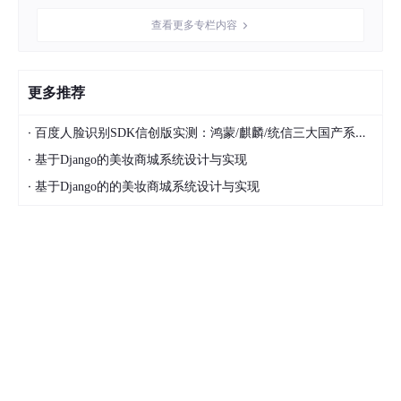
"strip"
: false  // 
Debug
 模式不剥离符号

查看更多专栏内容
        }

      }

    }

更多推荐
  ]

·
百度人脸识别SDK信创版实测：鸿蒙/麒麟/统信三大国产系统适配全记录
·
基于Django的美妆商城系统设计与实现
步骤三：配置 CMakeLists.txt（Debug 模式）
·
基于Django的的美妆商城系统设计与实现
cmake_minimum_required
(VERSION 
3.10
project
(MyApp)

set
(CMAKE_CXX_STANDARD 
17
set
(CMAKE_CXX_STANDARD_REQUIRED ON)

add_subdirectory
(${RNOH_CPP_DIR} ./rnoh)
