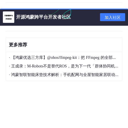
无法模拟真实更新
：它不能告诉你，你的应用在面对
一个需要“优雅停机”的生产环境更新时，表现会如
开源鸿蒙跨平台开发者社区
加入社区
何。
构建环境不同
：
cargo
run
默认使用“调试（debu
g）”模式编译。它编译速度快，但生成的二进制文件
没有经过优化，运行效率远低于“发布（release）”模
更多推荐
式。你在开发时感受到的性能，和生产环境的真实性
能，可能相差甚远。
·
【鸿蒙优选三方库】@ohos/ffmpeg-kit：把 FFmpeg 的全部能量带进 HarmonyOS
·
王成录：M-Robots不是替代ROS，是为下一代「群体协同机器人」重构架构
cargo-watch
是一个完美的
开发
工具，但它绝对不是一个
部署
工
·
鸿蒙智联智能床垫技术解析：手机配网与全屋智能家居联动实现方案
具。把它用在生产环境，就像是开着一辆 F1 赛车去跑越野拉力赛
——虽然很快，但随时可能散架。🏎️💥
生产环境的“守护神”：
hot-restart
与热重启
现在，让我们把场景切换到严肃的生产环境。在生产环境，我们的
第一要务不再是“快”，而是“稳”。我们最不希望看到的，就是因为
一次代码更新，而导致服务中断，哪怕只有几秒钟。用户的请求正
在涌入，进行中的任务不能被打断，已经建立的连接不能被粗暴地