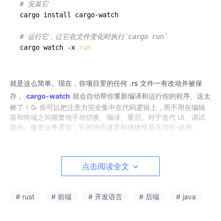
# 安装它
cargo install cargo-watch

# 运行它，让它在文件变化时执行`cargo run`
cargo watch -x 
run
就是这么简单。现在，你项目里的任何
.rs
文件一有改动并被保
存，
cargo-watch
就会自动帮你重新编译和运行你的程序。这太
棒了！🥳 你可以把注意力完全集中在代码逻辑上，而不用在编辑
器和终端之间频繁地手动切换、编译、重启。对于迭代 UI、调试
路由、修改业务逻辑，它的响应速度和便捷性是无与伦-比的。
但它的“魔力”也就到此为止了。
cargo-watch
做的，本质上是一
个“冷启动”。它粗暴地
kill
掉旧的进程，然后启动一个全新的进
点击阅读全文
程。这意味着：
状态尽失
：如果你的服务在内存中缓存了任何数据，
# rust
# 前端
# 开发语言
# 后端
# java
或者维持着用户的会话，这些东西在重启后会全部丢
失。