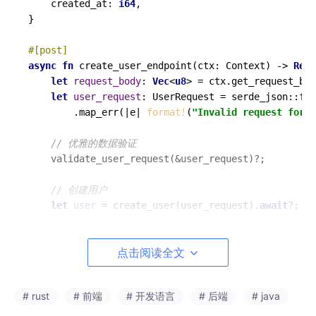
    created_at: 
i64
,

}

#[post]
async
fn
create_user_endpoint
(ctx: Context) 
->
Resu
let
request_body
: 
Vec
<
u8
> = ctx.
get_request_bod
let
user_request
: UserRequest = serde_json::
fro
        .
map_err
(|e| 
format!
(
"Invalid request forma
// 优雅的数据验证
validate_user_request
(&user_request)?;

// 创建用户
let
user
 = 
create_user
(user_request).
await
?;

// 优雅的响应构建
点击阅读全文
    ctx.
set_response_status_code
(
201
)

        .
await
        .
set_response_header
(CONTENT_TYPE, APPLICAT
# rust
# 前端
# 开发语言
# 后端
# java
        .
await
        .
set_response_body
(serde_json::
to_string
(&u