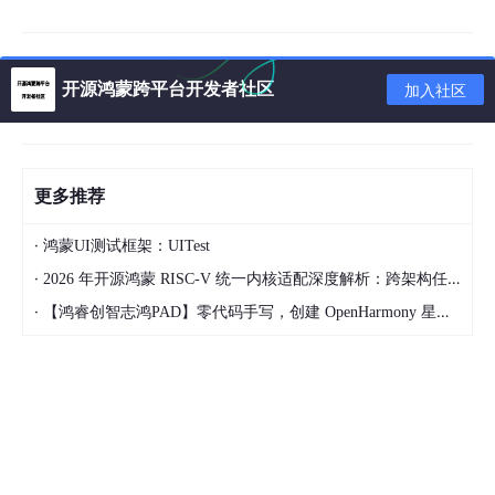
        .
await
;

Ok
(())

开源鸿蒙跨平台开发者社区
加入社区
}

fn
validate_user_request
(request: &UserRequest) 
->
if
 request.name.
trim
().
is_empty
() {

return
Err
(
"Name cannot be empty"
.
to_string
更多推荐
    }

·
鸿蒙UI测试框架：UITest
if
 !request.email.
contains
(
'@'
) {

·
2026 年开源鸿蒙 RISC-V 统一内核适配深度解析：跨架构任务调度与功耗控制实现
return
Err
(
"Invalid email format"
.
to_string
·
【鸿睿创智志鸿PAD】零代码手写，创建 OpenHarmony 星星辐射动画
    }

if
let
Some
(age) = request.age {

if
 age > 
150
 {

return
Err
(
"Invalid age"
.
to_string
());

        }

    }
