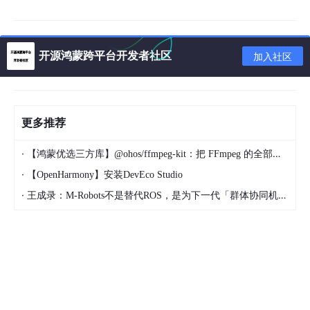
症状一：分裂的世界
在 Java 中，你可能会用 JAX-RS 或者 Spring MVC 来构建你的 R
EST API，但处理 WebSocket，你却需要使用一套完全不同的 AP
开源鸿蒙跨平台开发者社区
加入社区
I。UserResource和ChatEndpoint像是活在两个平行的宇宙里。它
们有各自的生命周期，各自的注解，各自的参数注入方式。想在C
hatEndpoint里获取当前用户的认证信息？这在UserResource里可
能只需要一个注解就能搞定，但在这里，你可能需要费尽周折地去
访问底层的 HTTP Session，而且很多时候，框架甚至不会让你轻
更多推荐
易地拿到它。😫
·
在 Node.js 中，情况类似。你用 Express 搭建了你的 Web 服务
【鸿蒙优选三方库】@ohos/ffmpeg-kit：把 FFmpeg 的全部能量带进 HarmonyOS
器，然后你需要一个像ws这样的库来处理 WebSocket。
·
【OpenHarmony】安装DevEco Studio
同样的问题：app.get和wss.on('connection')是两套完全不同的
·
王成录：M-Robots不是替代ROS，是为下一代「群体协同机器人」重构架构
逻辑。它们之间如何共享中间件？比如，你想用一个 Express 的
认证中间件来保护你的 WebSocket 连接，这能直接做到吗？答案
是，不能。你需要寻找一些变通的办法，在 WebSocket 的upgra
de请求被处理时，手动调用 Express 的中间件，过程非常繁琐。
症状二：状态共享的难题
实时应用的核心，就是状态。你需要知道哪个用户对应哪个 WebS