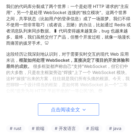
我们的代码库分裂成了两个世界：一个是处理 HTTP 请求的"主应
用"，另一个是处理 WebSocket 连接的"独立模块"。这两个世界
之间，共享状态（比如用户的登录信息）成了一场噩梦。我们不得
不使用一些非常取巧（或者说，丑陋）的办法，比如通过 Redis 或
者消息队列来同步数据。🐛 代码变得越来越复杂，bug 也越来越
多。最终，我们虽然交付了产品，但整个开发过程，就像一场漫长
而痛苦的拔牙手术。🦷
这段经历让我深刻地认识到，对于需要实时交互的现代 Web 应用
来说，
框架如何处理 WebSocket，直接决定了项目的开发体验和
最终的成败。
很多框架都声称自己"支持"WebSocket，但它们中
的大多数，只是在主框架旁边"焊接"上了一个 WebSocket 模块。
这种"嫁接"出来的方案，往往就是我们所有头痛的根源。今天，我
想聊聊一个设计得当的框架，是如何将 WebSocket 从一个"二等
公民"提升为与 HTTP 平起平坐的"一等公民"的。😎
"嫁接"式 WebSocket 的常见病症
点击阅读全文
让我们先来看看那些"嫁接"式方案通常会带来哪些问题。无论是在
Java 世界，还是在 Node.js 世界，你都很可能见过类似的设计模
式。
# rust
# 前端
# 开发语言
# 后端
# java