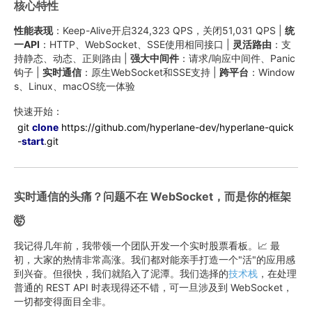
核心特性
性能表现
：Keep-Alive开启324,323 QPS，关闭51,031 QPS |
统
一API
：HTTP、WebSocket、SSE使用相同接口 |
灵活路由
：支
持静态、动态、正则路由 |
强大中间件
：请求/响应中间件、Panic
钩子 |
实时通信
：原生WebSocket和SSE支持 |
跨平台
：Window
s、Linux、macOS统一体验
快速开始：
git
clone
https
://github.com/hyperlane-dev/hyperlane-quick
-
start
.git
实时通信的头痛？问题不在 WebSocket，而是你的框架
🤯
我记得几年前，我带领一个团队开发一个实时股票看板。📈 最
初，大家的热情非常高涨。我们都对能亲手打造一个"活"的应用感
到兴奋。但很快，我们就陷入了泥潭。我们选择的
技术栈
，在处理
普通的 REST API 时表现得还不错，可一旦涉及到 WebSocket，
一切都变得面目全非。