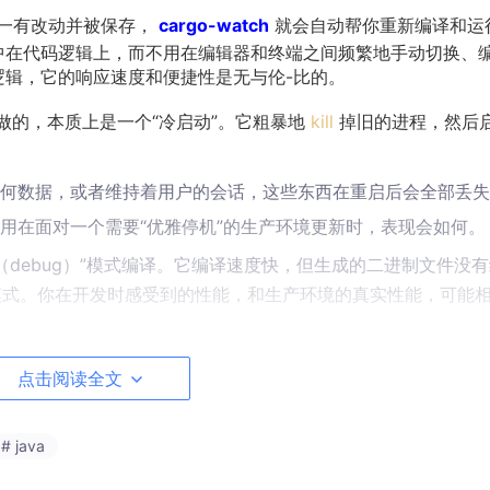
一有改动并被保存，
cargo-watch
就会自动帮你重新编译和运
集中在代码逻辑上，而不用在编辑器和终端之间频繁地手动切换、
逻辑，它的响应速度和便捷性是无与伦-比的。
做的，本质上是一个“冷启动”。它粗暴地
kill
掉旧的进程，然后
任何数据，或者维持着用户的会话，这些东西在重启后会全部丢失
用在面对一个需要“优雅停机”的生产环境更新时，表现会如何。
（debug）”模式编译。它编译速度快，但生成的二进制文件没
e）”模式。你在开发时感受到的性能，和生产环境的真实性能，可能
对不是一个
部署
工具。把它用在生产环境，就像是开着一辆 F1 
点击阅读全文
️💥
# java
热重启