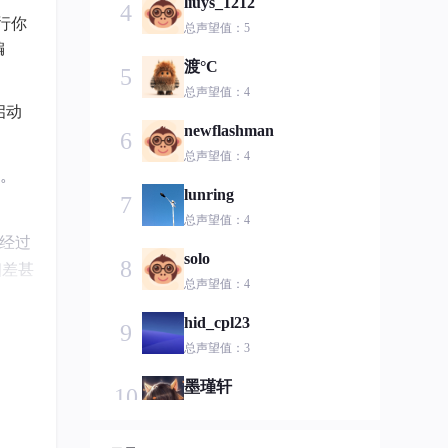
liuys_1212
4
行你
总声望值：5
编
渡°C
5
总声望值：4
启动
newflashman
6
总声望值：4
。
lunring
7
总声望值：4
有经过
solo
8
相差甚
总声望值：4
hid_cpl23
9
赛车
总声望值：3
墨瑾轩
10
总声望值：3