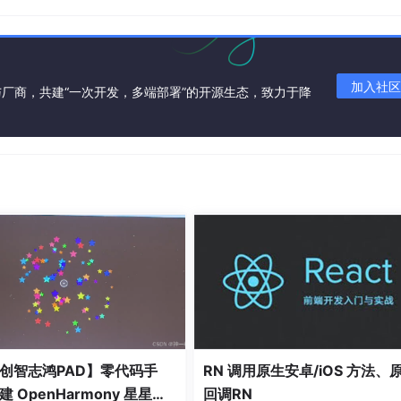
产环境，我们的第一要务不再是“快”，而是“稳”。我们最不希
，哪怕只有几秒钟。用户的请求正在涌入，进行中的任务不能被
更新机制。这就是我们在前面文章中提到过的
热重启（Hot-Res
加入社区
厂商，共建“一次开发，多端部署”的开源生态，致力于降
。
表的哲学。它不是一个简单的文件监听器，它是一个精密的、为
存状态..."
);

任务
库事务完成等
"
);

创智志鸿PAD】零代码手
RN 调用原生安卓/iOS 方法、
 OpenHarmony 星星辐
回调RN