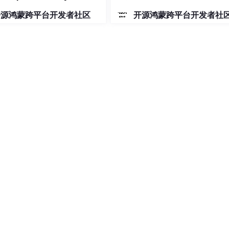
开源鸿蒙跨平台开发者社区
开源鸿蒙跨平台开发者社
, 
"build"
, 
"--release"
],

start）之间，到底有什么天壤之别？
启 (
hot-restart
)
生产稳定
雅地启动新进程，然后通过 socket 交接，最后让旧进程自己“退休”。