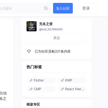
登录
加入社区
无名之逆
@m0_52796585
关注
已为社区贡献221条内容
热门标签
Flutter
KMP
CMP
React Native
自动
验之
框架专区