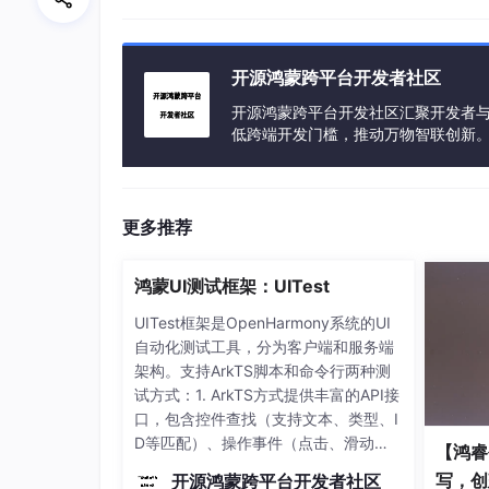
现在，让我们把场景切换到严肃的生产环境。在生
到的，就是因为一次代码更新，而导致服务中断
断，已经建立的连接不能被粗暴地切断。
开源鸿蒙跨平台开发者社区
这时候，我们就需要一种完全不同的、更成熟的
开源鸿蒙跨平台开发社区汇聚开发者与
t）
。
低跨端开发门槛，推动万物智联创新
让我们再次回顾一下
hot-restart
这个库所代
机
而设计的部署工具。
更多推荐
// 再次请出我们的老朋友
鸿蒙UI测试框架：UITest
use
 hot_restart::*;

UITest框架是OpenHarmony系统的UI
async
fn
before_restart_hook
() {

自动化测试工具，分为客户端和服务端
println!
(
"S.O.S! 收到重启信号! 正在保
架构。支持ArkTS脚本和命令行两种测
// 在这里，你可以优雅地完成所有进行中的
试方式：1. ArkTS方式提供丰富的API接
// 比如：将内存缓存刷入Redis，等待数据
口，包含控件查找（支持文本、类型、I
println!
(
"状态已保存! 我准备好退役了! 
D等匹配）、操作事件（点击、滑动、
【鸿睿
}

文本输入等）、多模交互（键鼠/触摸
写，创建
开源鸿蒙跨平台开发者社区