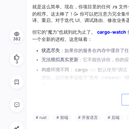
就是这么简单。现在，你项目里的任何
.rs
文件
的程序。这太棒了！🥳 你可以把注意力完全
译、重启。对于迭代 UI、调试路由、修改业务
但它的“魔力”也就到此为止了。
cargo-watch
382
一个全新的进程。这意味着：
状态尽失
：如果你的服务在内存中缓存了
无法模拟真实更新
：它不能告诉你，你的应
3
构建环境不同
：
cargo
run
默认使用“调试
优化，运行效率远低于“发布（releas
远。
cargo-watch
是一个完美的
开发
工具，但它绝
去跑越野拉力赛——虽然很快，但随时可能散架。
# rust
# 前端
# 开发语言
# 后端
生产环境的“守护神”：
hot-restart
与