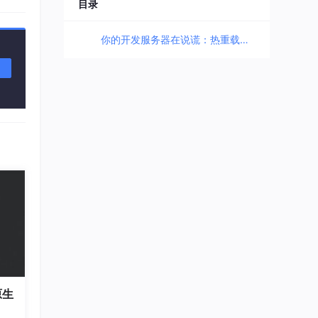
程序媛夏天
目录
望看
11
打
总声望值：3
你的开发服务器在说谎：热重载与热重启的关键区别 🔥🔄🚀
企能WiseCRM365
12
tar
总声望值：3
即将拥有人鱼线的fxl
13
了
零停
总声望值：3
m0_56765085
14
总声望值：3
2401_88512574
15
总声望值：2
2401_87095818
16
总声望值：2
2603_95818699
17
原生
总声望值：2