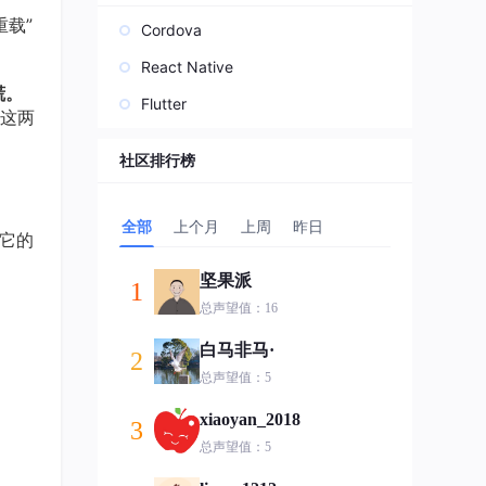
重载”
Cordova
React Native
谎。
Flutter
这两
社区排行榜
全部
上个月
上周
昨日
它的
坚果派
1
总声望值：16
白马非马·
2
总声望值：5
xiaoyan_2018
3
总声望值：5