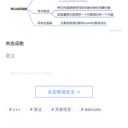
构造函数
定义
#include<iostream>

using namespace std;

class 
Date
点击阅读全文
{

publ
ic:
	void Init(
int
year
, 
int
month
, 
int
day
)

# c++
# 算法
# 开发语言
# leetcode
	{

		_
year
 = 
year
;

		_
month
 = 
month
;
