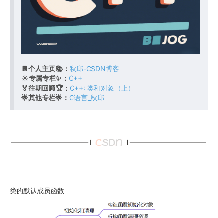
📔个人主页📚：
秋邱-CSDN博客
☀️专属专栏✨：
C++
🏅往期回顾🏆：
C++: 类和对象（上）
🌟其他专栏🌟：
C语言_秋邱
类的默认成员函数