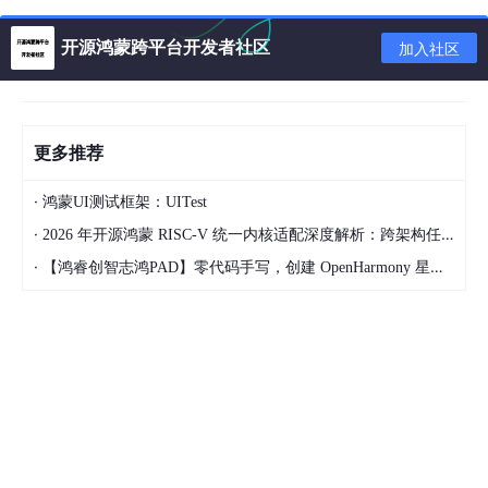
		_
day
 = 
day
;

	}

开源鸿蒙跨平台开发者社区
加入社区
	void Print()

	{

		cout << _
year
 << 
"/"
 << _
month
 << 
"/"
 << _
d
	}

更多推荐
priva
te:
int
 _
year
;

int
 _
month
;

·
鸿蒙UI测试框架：UITest
int
 _
day
;

·
2026 年开源鸿蒙 RISC-V 统一内核适配深度解析：跨架构任务调度与功耗控制实现
·
【鸿睿创智志鸿PAD】零代码手写，创建 OpenHarmony 星星辐射动画
int
 main()

{

Date
d1
;

d1
.Init(
2024
, 
7
, 
20
);

d1
.Print();

	return 
0
;

}