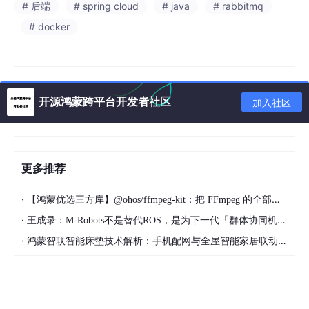
# 后端
# spring cloud
# java
# rabbitmq
后续系统都自己监听自己要的消息
# docker
互不干扰 自己做自己的事情
3）异步处理
开源鸿蒙跨平台开发者社区
加入社区
短信、推送、记录日志这种不需要立即完成的任务 丢 MQ 异步处
理 接口响应更快
4）防止消息丢失
更多推荐
RabbitMQ 有各种确认机制，能确保：
生产者发到了
·
【鸿蒙优选三方库】@ohos/ffmpeg-kit：把 FFmpeg 的全部能量带进 HarmonyOS
·
王成录：M-Robots不是替代ROS，是为下一代「群体协同机器人」重构架构
MQ 收到了
·
鸿蒙智联智能床垫技术解析：手机配网与全屋智能家居联动实现方案
消费者处理成功了
保证
至少一次送达