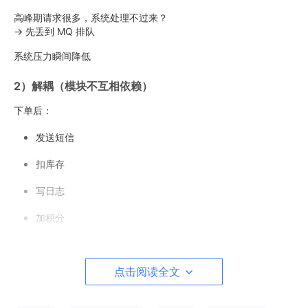
高峰期请求很多，系统处理不过来？
→ 先丢到 MQ 排队
系统压力瞬间降低
2）解耦（模块不互相依赖）
下单后：
发送短信
扣库存
写日志
加积分
如果全部写在一起会非常乱
点击阅读全文
用 MQ：
下单系统发一条“订单创建”的消息