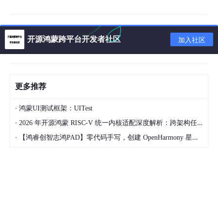
五、配置管理
1.ConfigMap
2.Secret
开源鸿蒙跨平台开发者社区
加入社区
六、Kubernetes网络
1.容器网络
更多推荐
1. Pod通信
·
鸿蒙UI测试框架：UITest
2.Service
·
2026 年开源鸿蒙 RISC-V 统一内核适配深度解析：跨架构任务调度与功耗控制实现
3.Ingress
·
【鸿睿创智志鸿PAD】零代码手写，创建 OpenHarmony 星星辐射动画
4.就绪探针（Readiness Probe）
5.网络策略（NetworkPolicy）
七、持久化存储
1.Volume
2.PV、PVC和StorageClass