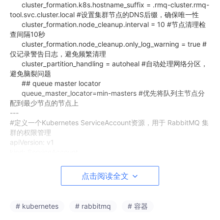
cluster_formation.k8s.hostname_suffix = .rmq-cluster.rmq-
tool.svc.cluster.local #设置集群节点的DNS后缀，确保唯一性
cluster_formation.node_cleanup.interval = 10 #节点清理检
查间隔10秒
cluster_formation.node_cleanup.only_log_warning = true #
仅记录警告日志，避免频繁清理
cluster_partition_handling = autoheal #自动处理网络分区，
避免脑裂问题
## queue master locator
queue_master_locator=min-masters #优先将队列主节点分
配到最少节点的节点上
---
#定义一个Kubernetes ServiceAccount资源，用于 RabbitMQ 集
群的权限管理
apiVersion: v1
kind: ServiceAccount
metadata:
name: rmq-cluster #账户名称
点击阅读全文
namespace: rmq-tool
---
#定义一个Kubernetes Role资源，用于为RabbitMQ集群Pod授予
# kubernetes
# rabbitmq
# 容器
特定权限