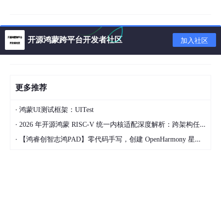
apiVersion: rbac.authorization.k8s.io/v1beta1
kind: Role
metadata:
name: rmq-cluster #角色名称
开源鸿蒙跨平台开发者社区
加入社区
namespace: rmq-tool
rules:
- apiGroups:
- "" #操作核心API组
resources:
更多推荐
- endpoints #用于服务发现
verbs:
- get #读取资源信息
·
鸿蒙UI测试框架：UITest
---
·
2026 年开源鸿蒙 RISC-V 统一内核适配深度解析：跨架构任务调度与功耗控制实现
#定义一个Kubernetes RoleBinding资源，用于将Role权限绑定到
ServiceAccount
·
【鸿睿创智志鸿PAD】零代码手写，创建 OpenHarmony 星星辐射动画
apiVersion: rbac.authorization.k8s.io/v1beta1
kind: RoleBinding
metadata:
name: rmq-cluster
namespace: rmq-tool
roleRef:
apiGroup: rbac.authorization.k8s.io
kind: Role