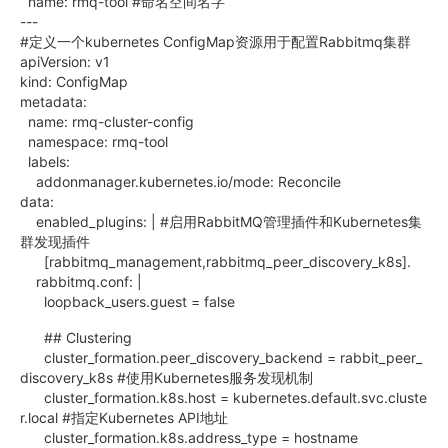
name: rmq-tool #命名空间名字
---
#定义一个kubernetes ConfigMap资源用于配置Rabbitmq集群
apiVersion: v1
kind: ConfigMap
metadata:
name: rmq-cluster-config
namespace: rmq-tool
labels:
addonmanager.kubernetes.io/mode: Reconcile
data:
enabled_plugins: | #启用RabbitMQ管理插件和Kubernetes集
群发现插件
[rabbitmq_management,rabbitmq_peer_discovery_k8s].
rabbitmq.conf: |
loopback_users.guest = false
## Clustering
cluster_formation.peer_discovery_backend = rabbit_peer_
discovery_k8s #使用Kubernetes服务发现机制
cluster_formation.k8s.host = kubernetes.default.svc.cluste
r.local #指定Kubernetes API地址
cluster_formation.k8s.address_type = hostname