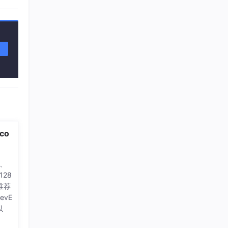
程序媛夏天
11
总声望值：3
企能WiseCRM365
12
总声望值：3
即将拥有人鱼线的fxl
13
总声望值：3
m0_56765085
14
总声望值：3
2401_88512574
co
15
总声望值：2
位、
2401_87095818
16
128
总声望值：2
推荐
2603_95818699
evE
17
以
总声望值：2