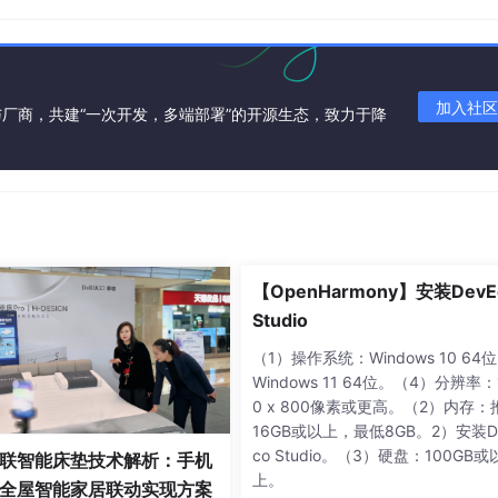
致的路径规范
加入社区
厂商，共建“一次开发，多端部署”的开源生态，致力于降
/
robotserver

。
，避免容器重启丢失）
hared:
/tmp/
lo-shared

yi/skywalking/agent
 
1
【OpenHarmony】安装DevE
Studio
（1）操作系统：Windows 10 64
Windows 11 64位。（4）分辨率：
0 x 800像素或更高。（2）内存：
16GB或以上，最低8GB。2）安装D
co Studio。（3）硬盘：100GB或
联智能床垫技术解析：手机
上。
全屋智能家居联动实现方案