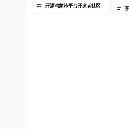
以单机作业、独立运行为主，因此它的
    sysctls:

开源鸿蒙跨平台开发者社区
设计逻辑是“单设备中间件工具集”。为
      net
.ipv4
.conf
.all
.src_valid_mark
:
兼顾产业存量生态，M-Robots完整兼容
ROS1/ROS2接口体系，让存量开发者可
以低成本迁移、平滑过渡，既保
4.添加规则
安装持久化工具
sudo apt update

sudo apt 
install
清空旧规则
iptables -t nat -F POSTROUTING
2.加第一条规则：容器访问 192.168.2.0/24