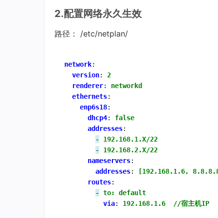
2.配置网络永久生效
路径： /etc/netplan/
network
:
version
:
2
renderer
:
networkd
ethernets
:
enp6s18
:
dhcp4
:
false
addresses
:
-
192.168.1.X/22   
-
192.168.2.X/22
nameservers
:
addresses
:
[192.168.1.6, 8.8.8.
routes
:
-
to: default
via
:
192.168.1.6  //宿主机IP