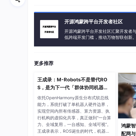
    ports:
      - 
"8081:8080"
    volumes:
开源鸿蒙跨平台开发者社区
# 修正路径拼写错误，保持和其他服务一
      - 
/mn/
开源鸿蒙跨平台开发社区汇聚开发者与
dockerfile/robotserver:
/opt
低跨端开发门槛，推动万物智联创新
# LibreOffice临时目录挂载（持久化
      - 
/mn/
dockerfile
/robotserver/
lo_s
# skywalking 探针
#      - /docker/skywalking/agent/:/ruo
更多推荐
    privileged:
    sysctls:
      net.ipv4.conf.all.src_valid_mark:
王成录：M-Robots不是替代RO
    networks:
S，是为下一代「群体协同机器
人」重构架构
依托OpenHarmony原生分布式软总线
能力，系统打破了单机器人硬件边界，
实现空间内所有传感器、算力资源、执
必须要有：
行机构的虚拟化共享，真正做到“一台算
力、全域复用，一台感知、全域可视”。
鸿蒙智
王成录表示，ROS诞生的时代，机器人
privileged: true   

配网与