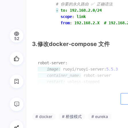
# 你要的永久路由 ✅ 正确语法
-
to: 192.168.2.0/24
scope
:
link
from
:
192.168.2.X  # 192.168
52
3.修改docker-compose 文件
    image:
 ruoyi/ruoyi-server:
5.5
.3
    container_name:
    restart:
    environment:
# 时区上海
      TZ:
      SERVER_PORT:
8080
      SNAIL_PORT:
28080
# docker
# 桥接模式
# eureka
      MONITOR_USERNAME:
      MONITOR_PASSWORD:
123456