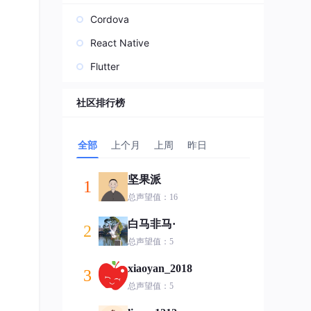
Cordova
React Native
Flutter
社区排行榜
全部
上个月
上周
昨日
坚果派
1
总声望值：16
白马非马·
2
总声望值：5
xiaoyan_2018
3
总声望值：5