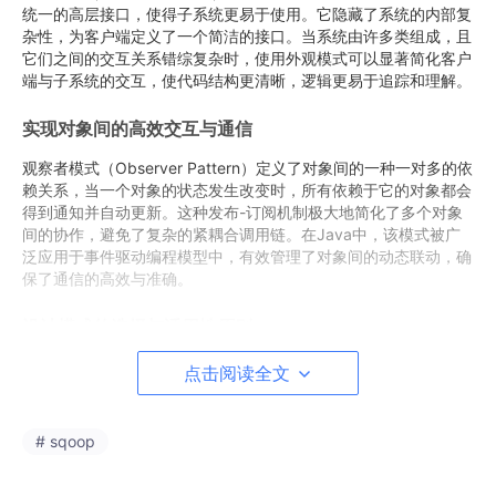
统一的高层接口，使得子系统更易于使用。它隐藏了系统的内部复
杂性，为客户端定义了一个简洁的接口。当系统由许多类组成，且
它们之间的交互关系错综复杂时，使用外观模式可以显著简化客户
端与子系统的交互，使代码结构更清晰，逻辑更易于追踪和理解。
实现对象间的高效交互与通信
观察者模式（Observer Pattern）定义了对象间的一种一对多的依
赖关系，当一个对象的状态发生改变时，所有依赖于它的对象都会
得到通知并自动更新。这种发布-订阅机制极大地简化了多个对象
间的协作，避免了复杂的紧耦合调用链。在Java中，该模式被广
泛应用于事件驱动编程模型中，有效管理了对象间的动态联动，确
保了通信的高效与准确。
设计模式的选择与适用性原则
尽管设计模式益处众多，但切忌生搬硬套。正确使用设计模式的关
点击阅读全文
键在于深刻理解其意图、适用场景以及所带来的权衡。开发者应首
先致力于编写简单、清晰的代码，仅在确实需要解决特定设计问题
时，才引入相应的模式。滥用或误用设计模式反而会导致设计过度
# sqoop
复杂，增加不必要的抽象层次，最终损害代码的简洁性和可理解
性。