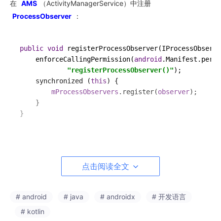
在
AMS
（ActivityManagerService）中注册
ProcessObserver
：
public
void
registerProcessObserver
(
IProcessObserve
enforceCallingPermission
(
android
.
Manifest
.
permi
"registerProcessObserver()"
);

synchronized
 (
this
) {

mProcessObservers
.
register
(
observer
);

    }

为什么选择它
点击阅读全文
提供了系统的底层支持，能够直接感知进程的前台状
态。
# android
# java
# androidx
# 开发语言
适用于需要高精度监控的场景。
# kotlin