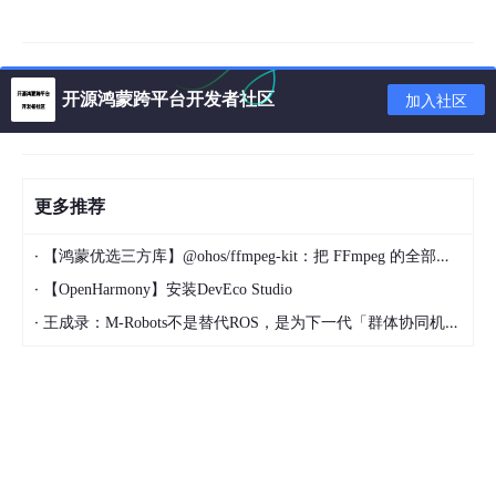
实现示例
public
class
ProcessObserver
extends
IProcessObserv
开源鸿蒙跨平台开发者社区
加入社区
private
static
final
String
TAG
=
 ProcessObserv
private
 Context mContext;

public
ProcessObserver
(Context context)
 {

this
.mContext = context;

更多推荐
    }

·
【鸿蒙优选三方库】@ohos/ffmpeg-kit：把 FFmpeg 的全部能量带进 HarmonyOS
@Override
·
【OpenHarmony】安装DevEco Studio
public
void
onForegroundActivitiesChanged
(
int
 p
        Log.d(TAG, 
"onForegroundActivitiesChanged: 
·
王成录：M-Robots不是替代ROS，是为下一代「群体协同机器人」重构架构
    }

@Override
public
void
onProcessDied
(
int
 pid, 
int
 uid)
thr
        Log.d(TAG, 
"onProcessDied: pid="
 + pid + 
",
    }
