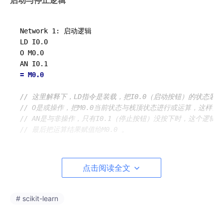
启动与停止逻辑
Network 1: 启动逻辑

LD I0.0

O M0.0

= M0.0
// 这里解释下，LD指令是装载，把I0.0（启动按钮）的状态装
// O是或操作，把M0.0当前状态与栈顶状态进行或运算，这样
// AN是与非操作，只有I0.1（停止按钮）没按下时，这个逻辑
// 最后把运算结果赋值给M0.0 。
物料检测与电机控制
点击阅读全文
# scikit-learn
Network 2: 物料检测与电机控制

LD M0.0
