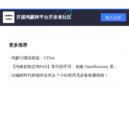
= Q0.0
开源鸿蒙跨平台开发者社区
加入社区
// LD装载M0.0的状态，A是与操作，只有M0.0置位（启动且
// 才会把结果置位给Q0.0，从而驱动传送带电机运转。
更多推荐
三、接线图原理图
接线图原理图就是把PLC和外部设备的连接关系清晰呈现出来。简
·
鸿蒙UI测试框架：UITest
单说，就是从PLC的输入输出端口连接到对应的按钮、传感器和电
·
【鸿睿创智志鸿PAD】零代码手写，创建 OpenHarmony 星星辐射动画
机等设备。
·
AI编程时代前端何去何从？小白程序员必备收藏指南！
输入部分
：将启动按钮一端接24V电源正极，另一端
接到PLC的I0.0端口；停止按钮类似，接到I0.1端
口；物料检测传感器输出信号线接到I0.2端口，传感
器电源正负也对应接入24V电源。
输出部分
：PLC的Q0.0端口连接到继电器的线圈一
端，继电器线圈另一端接24V电源负极。继电器常开
触点一端接三相电源（假设电机为三相），另一端接