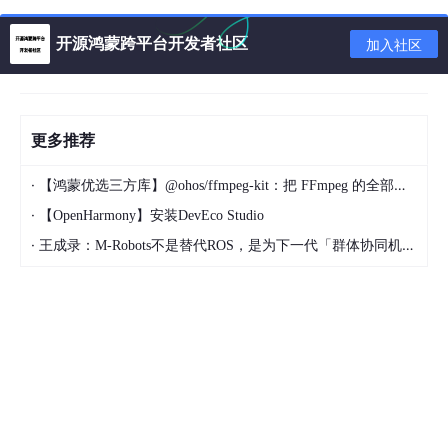
y
开源鸿蒙跨平台开发者社区
加入社区
二、核心用法：Prometheus 数据流转全流程
Prometheus 的核心逻辑是 “
拉取式采集（Pull）
”，即 Promethe
us Server 主动从目标（Targets）获取指标，整个流程分 5 步，
更多推荐
是用法的核心框架：
·
【鸿蒙优选三方库】@ohos/ffmpeg-kit：把 FFmpeg 的全部能量带进 HarmonyOS
1. 第一步：指标采集（Exporters / 原生埋点）
·
【OpenHarmony】安装DevEco Studio
首先需要让监控目标 “产生可被 Prometheus 识别的指标”，有两种
·
王成录：M-Robots不是替代ROS，是为下一代「群体协同机器人」重构架构
方式：
方式 1：用 Exporters 采集第三方系统
（最常用）针对 MyS
QL、Linux 主机、Redis、K8s 等非原生系统，直接部署对应
Exporters，例如：
监控 Linux 主机：部署
node_exporter
，它会
采集 CPU、内存、磁盘、网络等指标，暴露在
http:
//<主机IP>:9100/metrics
；