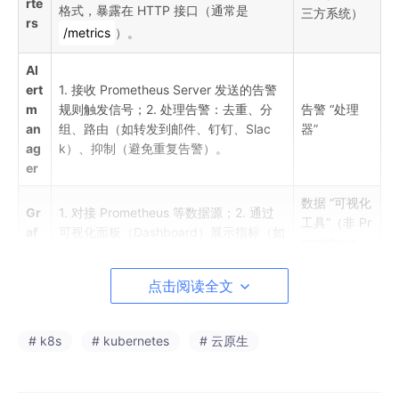
rte
格式，暴露在 HTTP 接口（通常是
三方系统）
rs
/metrics
）。
Al
ert
1. 接收 Prometheus Server 发送的告警
m
规则触发信号；2. 处理告警：去重、分
告警 “处理
an
组、路由（如转发到邮件、钉钉、Slac
器”
ag
k）、抑制（避免重复告警）。
er
数据 “可视化
Gr
1. 对接 Prometheus 等数据源；2. 通过
工具”（非 Pr
af
可视化面板（Dashboard）展示指标（如
ometheus
an
折线图、柱状图、仪表盘）；3. 支持交互
官方组件，
a
式查询和报表导出。
但强绑定）
点击阅读全文
Pu
sh
1. 接收 “短生命周期任务”（如定时脚本、
# k8s
# kubernetes
# 云原生
数据 “中转
ga
一次性任务）主动推送的指标；2. 暂存指
站”（适配推
te
标，等待 Prometheus Server 拉取（解
送场景）
wa
决短任务无法被 “拉取” 的问题）。