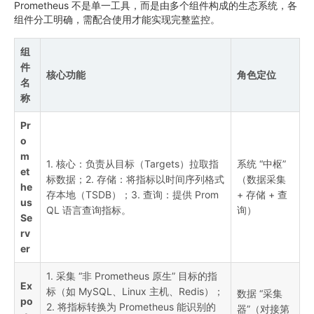
Prometheus 不是单一工具，而是由多个组件构成的生态系统，各
组件分工明确，需配合使用才能实现完整监控。
组
件
核心功能
角色定位
名
称
Pr
o
m
1. 核心：负责从目标（Targets）拉取指
系统 “中枢”
et
标数据；2. 存储：将指标以时间序列格式
（数据采集
he
存本地（TSDB）；3. 查询：提供 Prom
+ 存储 + 查
us
QL 语言查询指标。
询）
Se
rv
er
1. 采集 “非 Prometheus 原生” 目标的指
Ex
标（如 MySQL、Linux 主机、Redis）；
数据 “采集
po
2. 将指标转换为 Prometheus 能识别的
器”（对接第