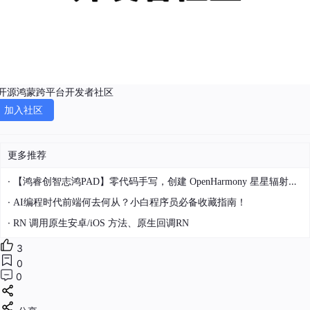
开源鸿蒙跨平台开发者社区
加入社区
更多推荐
·
【鸿睿创智志鸿PAD】零代码手写，创建 OpenHarmony 星星辐射动画
·
AI编程时代前端何去何从？小白程序员必备收藏指南！
·
RN 调用原生安卓/iOS 方法、原生回调RN
3
0
0