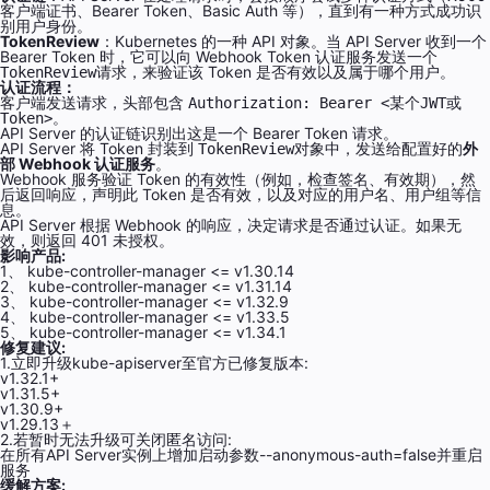
客户端证书、Bearer Token、Basic Auth 等），直到有一种方式成功识
别用户身份。
TokenReview
：Kubernetes 的一种 API 对象。当 API Server 收到一个
Bearer Token 时，它可以向 Webhook Token 认证服务发送一个
请求，来验证该 Token 是否有效以及属于哪个用户。
TokenReview
认证流程：
客户端发送请求，头部包含
Authorization: Bearer
<
某个JWT或
。
Token
>
API Server 的认证链识别出这是一个 Bearer Token 请求。
API Server 将 Token 封装到
对象中，发送给配置好的
外
TokenReview
部 Webhook 认证服务
。
Webhook 服务验证 Token 的有效性（例如，检查签名、有效期），然
后返回响应，声明此 Token 是否有效，以及对应的用户名、用户组等信
息。
API Server 根据 Webhook 的响应，决定请求是否通过认证。如果无
效，则返回 401 未授权。
影响产品:
1、 kube-controller-manager <= v1.30.14
2、 kube-controller-manager <= v1.31.14
3、 kube-controller-manager <= v1.32.9
4、 kube-controller-manager <= v1.33.5
5、 kube-controller-manager <= v1.34.1
修复建议:
1.立即升级kubе-арiѕеrvеr至官方已修复版本:
v1.32.1+
v1.31.5+
v1.30.9+
v1.29.13＋
2.若暂时无法升级可关闭匿名访问:
在所有API Sеrvеr实例上增加启动参数--аnоnуmоuѕ-аuth=fаlѕе并重启
服务
缓解方案: