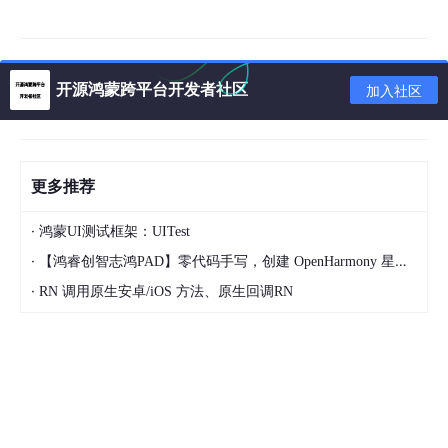
测试曲线图
从充电曲线图可以看出当充电到一小时左右电流变小、电压不变，
两小时左右充满电
开源鸿蒙跨平台开发者社区
加入社区
更多推荐
·
鸿蒙UI测试框架：UITest
·
【鸿睿创智志鸿PAD】零代码手写，创建 OpenHarmony 星星辐射动画
·
RN 调用原生安卓/iOS 方法、原生回调RN
XSP08T取电协议芯片概述
XSP08T是USB Type-C 受电端 (Sink）取电协议芯片，支持从充
电器等电源上取电给产品供电 ，芯片集成PD2.0/3.0、QC2.0/3.