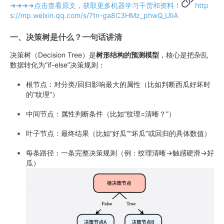
➔➔➔➔点击查看原文，获取更多机器学习干货和资料！
http
s://mp.weixin.qq.com/s/7tn-ga8C3HMz_phwQ_UIiA
一、决策树是什么？一句话讲清
决策树（Decision Tree）是
树形结构的预测模型
，核心是把杂乱
数据转化为“if-else”决策规则：
根节点：对分类/回归影响最大的属性（比如判断西瓜好坏时
的“纹理”）
中间节点：属性判断条件（比如“纹理=清晰？”）
叶子节点：最终结果（比如“好瓜”“坏瓜”或回归的具体数值）
每条路径：一条完整决策规则（例：纹理清晰→触感硬滑→好
瓜）