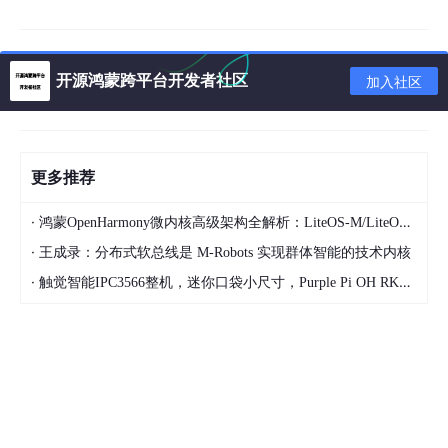
所有样本属于同一类：直接标记为该类别
最优划分
（不满足终止条件时）：
开源鸿蒙跨平台开发者社区
加入社区
对当前节点的所有属性，计算“划分效果”（关键！下
文详解）
选“划分效果最好”的属性作为当前节点的判断条件
更多推荐
按该属性的取值拆分数据，生成子节点，回到步骤2
循环
·
鸿蒙OpenHarmony微内核高级架构全解析：LiteOS-M/LiteOS-A/Linux内核三形态对比/微内核设计哲学/能力最小化原则
·
王成录：分布式软总线是 M-Robots 实现群体智能的技术内核
·
触觉智能IPC3566整机，迷你口袋小尺寸，Purple Pi OH RK3566鸿蒙开发板设计~配套规格书/参数配置/说明