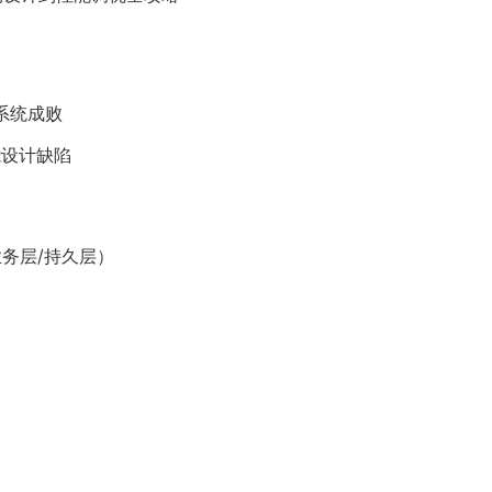
系统成败
能设计缺陷
业务层/持久层）