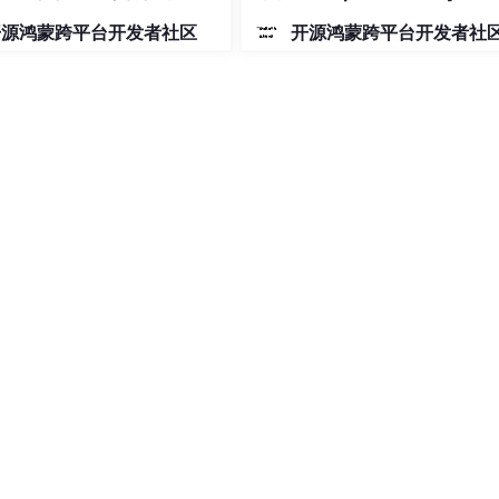
控制实现
射动画
开源鸿蒙跨平台开发者社区
开源鸿蒙跨平台开发者社
核数） ÷ 协程比重`
r =