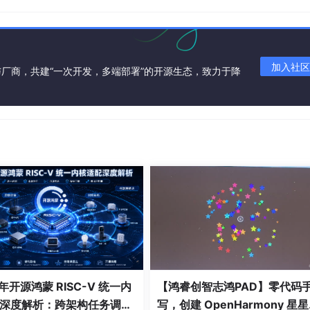
制
加入社区
厂商，共建“一次开发，多端部署”的开源生态，致力于降
。
on(#productId,'view'))
productId) {
);
 年开源鸿蒙 RISC-V 统一内
【鸿睿创智志鸿PAD】零代码
深度解析：跨架构任务调度
写，创建 OpenHarmony 星