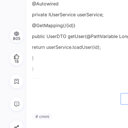
@Autowired
private IUserService userService;
@GetMapping(/{id})
public UserDTO getUser(@PathVariable Long
805
return userService.loadUser(id);
}
18
}
```
- 松耦合实现：接口隔离原则+事件驱动架构
- 兜底机制建设：熔断+降级+限流三级防护体系（Hys
### 1.2 数据安全不可忽视
# cmmi
- 全链路加密方案：HTTPS+JWT+ AES-256