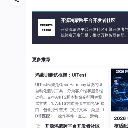
- 数据权限设计：ABAC模型实现细粒度访问控
开源鸿蒙跨平台开发者社区
```java
开源鸿蒙跨平台开发社区汇聚开发者与
// Spring Security权限校验片段
低跨端开发门槛，推动万物智联创新
@PreAuthorize(@rbacAuthorizer.hasPermissi
public ProductDTO getProductDetails(Long 
更多推荐
return productService.getProduct(productId
鸿蒙UI测试框架：UITest
}
UITest框架是OpenHarmony系统的UI
```
自动化测试工具，分为客户端和服务端
架构。支持ArkTS脚本和命令行两种测
---
试方式：1. ArkTS方式提供丰富的API接
口，包含控件查找（支持文本、类型、I
D等匹配）、操作事件（点击、滑动、
## 二、核心代码开发的三板斧实战指南
2026
文本输入等）、多模交互（键鼠/触摸
核适配
开源鸿蒙跨平台开发者社区