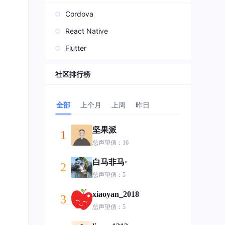
Cordova
React Native
Flutter
社区排行榜
全部
上个月
上周
昨日
坚果派
1
总声望值：16
白马非马·
2
总声望值：5
xiaoyan_2018
3
总声望值：5