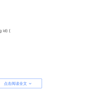
 id) {
点击阅读全文
trix+ Sentinel组合方案）
加密管道