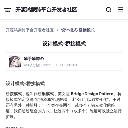
开源鸿蒙跨平台开发者社区
开源鸿蒙跨平台开发者社区
设计模式-桥接模式
设计模式-桥接模式
笨手笨脚の
456人浏览 · 2025-10-03 18:19:01
设计模式-桥接模式
桥接模式
，也叫作
桥梁模式
，英文是
Bridge Design Pattern
。桥
接模式的定义是“将抽象和实现解耦，让它们可以独立变化”。不过
还有另外一种解释：“一个类存在两个（或多个）独立变化的维
度，我们通过组合的方式，让这两个（或多个）维度可以独立进行
扩展。”