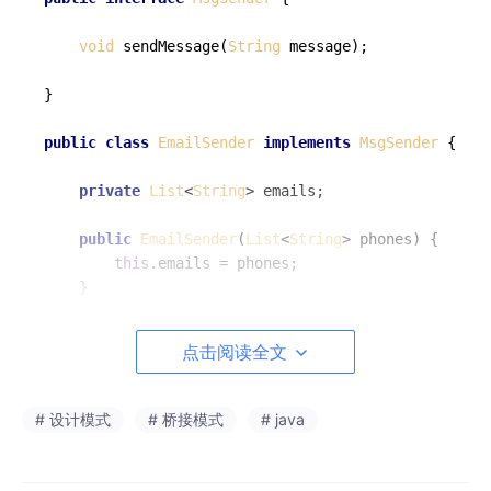
void
sendMessage
(
String
 message);

}

public
class
EmailSender
implements
MsgSender
 {

private
List
<
String
> emails;

public
EmailSender
(
List
<
String
> phones) {

this
.
emails
 = phones;

    }

@Override
点击阅读全文
public
void
sendMessage
(
String
 message
) {

for
 (
String
 email : emails) {

System
.
out
.
println
(
"邮件通知:"
 + email);

# 设计模式
# 桥接模式
# java
        }

    }
