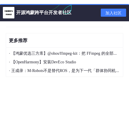
}

开源鸿蒙跨平台开发者社区
加入社区
public
abstract
class
Notification
 {

protected
MsgSender
 msgSender;

更多推荐
public
Notification
(
MsgSender
 msgSender) {

this
.
msgSender
 = msgSender;

·
【鸿蒙优选三方库】@ohos/ffmpeg-kit：把 FFmpeg 的全部能量带进 HarmonyOS
    }

·
【OpenHarmony】安装DevEco Studio
public
abstract
void
notify
(
String
 msg);

·
王成录：M-Robots不是替代ROS，是为下一代「群体协同机器人」重构架构
}

public
class
NormalNotification
extends
Notificatio
public
NormalNotification
(
MsgSender
 msgSender) 
super
(msgSender);

    }
