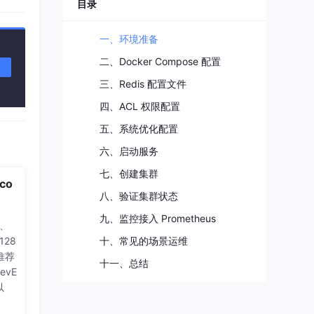
程序媛夏天
目录
11
总声望值：3
一、环境准备
企能WiseCRM365
12
二、Docker Compose 配置
总声望值：3
三、Redis 配置文件
即将拥有人鱼线的fxl
13
四、ACL 权限配置
总声望值：3
五、系统优化配置
m0_56765085
14
六、启动服务
总声望值：3
七、创建集群
2401_88512574
co
15
八、验证集群状态
总声望值：2
九、监控接入 Prometheus
位、
2401_87095818
16
128
十、常见的场景运维
总声望值：2
推荐
十一、总结
2603_95818699
evE
17
以
总声望值：2