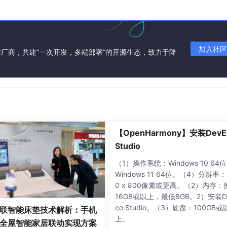
加入社区
厂商，共建“一次开发，多端部署”的开源生态，致力于降
。
【OpenHarmony】安装DevE
──────┐       ┌──────────────┐

Studio
r #
2
   │       │  Master #
3
   │

  
172.20
.191
.186
:
6379
│       │  
172.20
.191
.187
:
6379
│

（1）操作系统：Windows 10 64
──────┘       └───────┬──────┘

Windows 11 64位。（4）分辨率：
                      │

0 x 800像素或更高。（2）内存：
                      │

16GB或以上，最低8GB。2）安装D
──────┐       ┌───────▼──────┐

co Studio。（3）硬盘：100GB或
联智能床垫技术解析：手机
ca
 #
2
  │       │  
Replica
 #
3
  │

上。
全屋智能家居联动实现方案