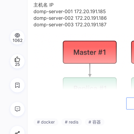
主机名 IP
domp-server-001 172.20.191.185
domp-server-002 172.20.191.186
domp-server-003 172.20.191.187
1062
25
# docker
# redis
# 容器