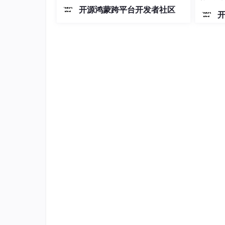
        │  
172.20
.191
.185
:
6380
│       │
以单机作业、独立运行为主，因此它的
开源鸿蒙跨平台开发者社区
设计逻辑是“单设备中间件工具集”。为
兼顾产业存量生态，M-Robots完整兼容
ROS1/ROS2接口体系，让存量开发者可
以低成本迁移、平滑过渡，既保
说明：

	•	每个 Master 对应一个 
Replica
（主
	•	Exporter 部署在每台服务器上，分别
	•	Redis 
Cluster
 负责数据分片和故障转
Exporter:
- redis-exporter-1 (6379 metrics) → Promet
- redis-exporter-2 (6380 metrics) → Prome
软件环境：
• Docker ≥ 20.10
• Docker Compose ≥ 1.29
• Redis 镜像：reg.deeplearning.cn/mmwei3/re