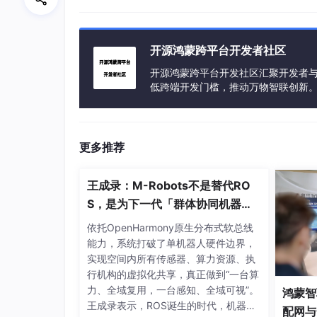
开源鸿蒙跨平台开发者社区
开源鸿蒙跨平台开发社区汇聚开发者与
低跨端开发门槛，推动万物智联创新
更多推荐
王成录：M-Robots不是替代RO
        ┌──────────────┐       ┌────────
S，是为下一代「群体协同机器
        │  Master #
1
   │       │  Maste
人」重构架构
        │  
172.20
.191
.185
:
6379
│       │
依托OpenHarmony原生分布式软总线
        └───────┬──────┘       └───────┬
能力，系统打破了单机器人硬件边界，
                │                      │
实现空间内所有传感器、算力资源、执
                │                      │
行机构的虚拟化共享，真正做到“一台算
        ┌───────▼──────┐       ┌───────▼
力、全域复用，一台感知、全域可视”。
鸿蒙智
        │  
Replica
 #
1
  │       │  
Repli
王成录表示，ROS诞生的时代，机器人
配网与