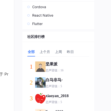
Cordova
React Native
Flutter
社区排行榜
全部
上个月
上周
昨日
坚果派
1
总声望值：16
 Pr
白马非马·
2
总声望值：5
xiaoyan_2018
3
总声望值：5