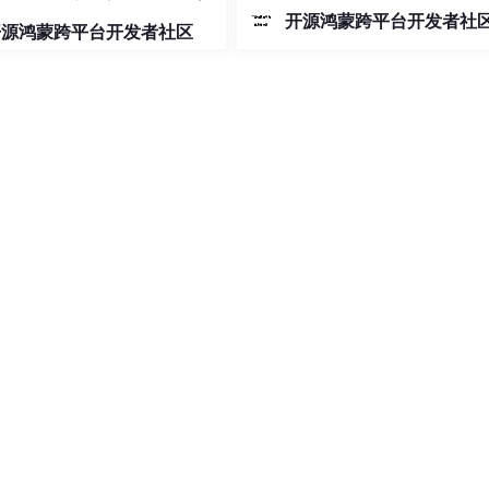
  
172.20
.191
.186
:
6380
│       │  
172.20
.191
.187
:
6380
│

开源鸿蒙跨平台开发者社
开源鸿蒙跨平台开发者社区
从配对），总共 
6
 个节点。

采集 
6379
、
6380
 实例的监控数据。

移，节点通过 
cluster
 bus 端口（
16379
/
16380
）通信。

heus
theus
dis:7.2.4