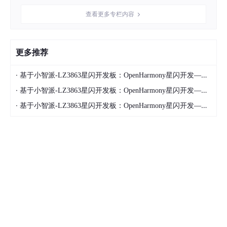
     * Base64 编码

查看更多专栏内容
     * 
@param
 data 原始数据

     * 
@return
 编码后的字符串

     */
更多推荐
fun
encodeBase64
(
data
: 
String
)
: String {

val
 bytes = 
data
.toByteArray()

·
基于小智派-LZ3863星闪开发板：OpenHarmony星闪开发—基础服务端
val
 base64Chars = 
"ABCDEFGHIJKLMNOPQRSTUVWX
val
 result = StringBuilder()

·
基于小智派-LZ3863星闪开发板：OpenHarmony星闪开发—透传服务端
·
基于小智派-LZ3863星闪开发板：OpenHarmony星闪开发—透传客户端
var
 i = 
0
while
 (i < bytes.size) {

val
 b1 = bytes[i].toInt() and 
0xFF
val
 b2 = 
if
 (i + 
1
 < bytes.size) bytes[
val
 b3 = 
if
 (i + 
2
 < bytes.size) bytes[
val
 enc1 = b1 shr 
2
val
 enc2 = ((b1 and 
0x03
) shl 
4
) or (b2
val
 enc3 = ((b2 and 
0x0F
) shl 
2
) or (b3
val
 enc4 = b3 and 
0x3F