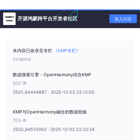
核心数据压缩类
开源鸿蒙跨平台开发者社区
加入社区
// 文件: src/commonMain/kotlin/CompressionCodec.kt
/**

 * 数据压缩与编码工具类

本内容已收录至专栏
《KMP专栏》
 * 提供多种压缩和编码算法

533篇内容
 */
class
CompressionCodec
 {

数据搜索引擎 - OpenHarmony结合KMP
802

data
class
CompressionResult
(

val
 originalSize: 
Long
,

2501_94444887 · 2025-12-02 23:12:00
val
 compressedSize: 
Long
,

val
 ratio: 
Double
,

KMP与OpenHarmony融合的数据校验
val
 time: 
Long
,

val
 algorithm: String

703

    )

2502_94510062 · 2025-12-02 23:32:34
/**
