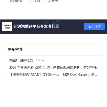
# flutter
# java
# 开源
if
 (notes.
isEmpty
) {

return
 const EmptyState(

            icon: Icons.history,

title
: 
'暂无记录'
,

subtitle
: 
'最近编辑的笔记会在这里显示'
,

开源鸿蒙跨平台开发者社区
加入社区
          );

更多推荐
Obx是GetX框架的响应式组件，当controller.activeNotes发生变
化时自动重建UI。使用List.from创建笔记列表的副本，避免直接修
改原始数据。级联操作符…sort实现链式调用，按updatedAt字段
·
鸿蒙UI测试框架：UITest
降序排序。空状态检查提供了良好的用户体验，使用Icons.history
·
2026 年开源鸿蒙 RISC-V 统一内核适配深度解析：跨架构任务调度与功耗控制实现
图标直观地表达历史记录的概念。
·
【鸿睿创智志鸿PAD】零代码手写，创建 OpenHarmony 星星辐射动画
笔记列表构建
return
 ListView.
builder
(

padding
: EdgeInsets.
all
(
12
.w),

itemCount
: notes.length,
