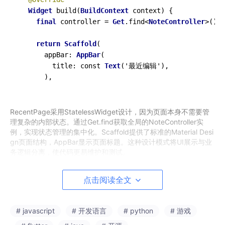
Widget
 build(
BuildContext
 context) {

final
 controller = 
Get
.find<
NoteController
>();

return
Scaffold
(

      appBar: 
AppBar
(

        title: const 
Text
('最近编辑'),

RecentPage采用StatelessWidget设计，因为页面本身不需要管
理复杂的内部状态。通过Get.find获取全局的NoteController实
例，实现状态管理的集中化。Scaffold提供了标准的Material Desi
gn页面结构，AppBar显示页面标题。这种设计模式将UI展示与业
务逻辑分离，使代码更易维护和测试。
点击阅读全文
      body: Obx(() {

        final notes = List.from(controller.activeNo
          ..
sort
(
(
a, b
) =>
 b.updatedAt.compareTo(a.
# javascript
# 开发语言
# python
# 游戏