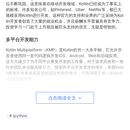
位不断巩固。这意味着在移动开发领域，Kotlin已经成为了事实上
的标准。许多知名公司，如Pinterest、Uber、Netflix等，都已大
规模采用Kotlin进行开发。这种官方的支持和业界的广泛采纳为Kot
lin开发者创造了大量的就业机会，并且薪酬水平普遍具有竞争力。
投资学习一门处于上升期且被巨头支持的语言，无疑是明智的。
多平台开发能力
Kotlin Multiplatform（KMP）是Kotlin的另一大杀手锏，它允许开
发者使用同一套代码逻辑开发iOS、Android、Web和后端应用。
这大大减少了为不同平台重复开发的工作量，对于追求高效和一致
性的团队来说极具吸引力。随着跨平台开发需求的增长，掌握Kotli
n将使开发者具备更强的适应性和竞争力，不再局限于单一的Andr
oid或后端开发。
学习曲线与未来前景
点击阅读全文
对于有Java基础的开发者来说，学习Kotlin的曲线相对平缓，许多
概念可以无缝迁移。而对于新手而言，Kotlin简洁直观的语法使其
比Java更容易入门。从未来趋势看，Kotlin不仅在持续进化，吸收
# ipython
更多现代语言特性，其应用场景也在不断扩展。将时间投资于Kotli
n，不仅仅是学习一门语言，更是投资于一种更现代、更高效的编