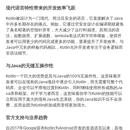
现代语言特性带来的开发效率飞跃
Kotlin被设计为一门现代、简洁且安全的语言，它直接解决了Java
中许多长期存在的痛点。例如，它通过空安全设计在编译期就避免
了臭名昭著的空指针异常，大大减少了运行时崩溃。其简洁的语
法，如数据类、扩展函数、lambda表达式和字符串模板，使得开
发者可以用更少的代码完成更多的功能，显著提升了开发效率。与
Java中冗长的样板代码相比，Kotlin允许开发者专注于业务逻辑而
非语法细节。
与Java的无缝互操作性
Kotlin一个巨大的优势是其与Java的100%互操作性。这意味着开
发者可以在现有的Java项目中逐步引入Kotlin，而无需重写整个代
码库。企业可以平滑地过渡到Kotlin，同时继续使用所有成熟的Ja
va库和框架。对于学习者而言，这意味着你学习Kotlin的技能可以
立即应用于庞大的现有Java生态系统，你的Java知识不仅不会浪
费，反而会因为Kotlin的加成而变得更加强大。
官方支持与业界趋势
自2017年Google宣布Kotlin为Android开发的首选语言以来，其地