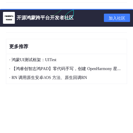
在不同平台上进行部署和使用。这种方法可以实现应用在不同平台
上的统一展示和交互体验。响应式设计使得网页应用能够自动适应
不同尺寸的屏幕，无论是手机、平板还是桌面电脑，用户都能获得
开源鸿蒙跨平台开发者社区
加入社区
良好的浏览体验。
云存储服务如百度网盘、阿里云盘等也为跨平台数据互通提供了便
利。将文件上传到云存储服务中，然后生成分享链接或通过“我的
分享”功能发送给另一端的用户。云存储服务不仅提供了大容量的
更多推荐
存储空间，还支持文件的在线预览和编辑，方便用户随时随地访问
和处理文件。
·
鸿蒙UI测试框架：UITest
五、数据迁移工具与专业设置
·
【鸿睿创智志鸿PAD】零代码手写，创建 OpenHarmony 星星辐射动画
对于普通用户而言，可以使用“转移到iOS”应用、换机助手、手机
·
RN 调用原生安卓/iOS 方法、原生回调RN
克隆等专业数据迁移工具，在安卓设备和苹果设备之间便捷地传输
数据。这些工具通常支持多种数据类型，如短信、备忘录、通讯
录、照片、视频等，能够帮助用户快速完成设备间的数据迁移。
在苹果设备上，用户还可以通过一些专业设置来改善使用体验。例
如，关闭后台App刷新、关闭不常用的App定位、打开增强对比度
等设置，可以改善手机发烫、拍照发黄不清晰等问题。
综上所述，实现安卓端与苹果端互通有多种方案可选。开发者或用
户可以根据项目需求、技术背景、平台特性适配等因素，选择合适