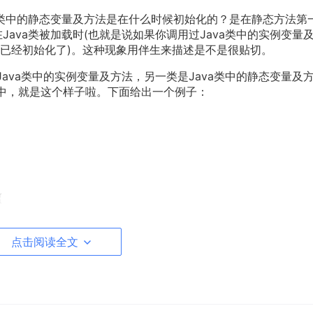
va类中的静态变量及方法是在什么时候初始化的？是在静态方法第
Java类被加载时(也就是说如果你调用过Java类中的实例变量
已经初始化了)。这种现象用伴生来描述是不是很贴切。
是Java类中的实例变量及方法，另一类是Java类中的静态变量及
生类中，就是这个样子啦。下面给出一个例子：
{
点击阅读全文
rd of the Rings\r\t")