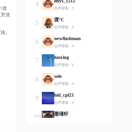
liuys_1212
4
一次
总声望值：5
及方法
渡°C
5
总声望值：4
方法。
newflashman
6
总声望值：4
lunring
7
总声望值：4
solo
8
总声望值：4
hid_cpl23
9
总声望值：3
墨瑾轩
10
总声望值：3