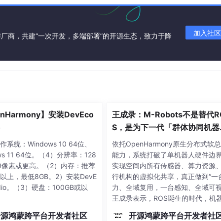
加入社区
厂商，共建“一次开发，多端部署”的开源生态，致力于降
。
对象所在的类被加载，伴生对象被初始化，与Java静态成员一样。
Books.getBestSellsers()或 Books.getBestSells
nHarmony】安装DevEco
王成录：M-Robots不是替代R
o
S，是为下一代「群体协同机器
人」重构架构
作系统：Windows 10 64位、
依托OpenHarmony原生分布式软
类往往都是针对某一个对象对其功能进行与自身程序相匹配的操作。其
ws 11 64位。（4）分辨率：128
能力，系统打破了单机器人硬件边
800像素或更高。（2）内存：推荐
实现空间内所有传感器、算力资源
或以上，最低8GB。2）安装DevE
行机构的虚拟化共享，真正做到“一
tudio。（3）硬盘：100GB或以
力、全域复用，一台感知、全域可视
王成录表示，ROS诞生的时代，机
以单机作业、独立运行为主，因此
开源鸿蒙跨平台开发者社区
开源鸿蒙跨平台开发者社
设计逻辑是“单设备中间件工具集”。