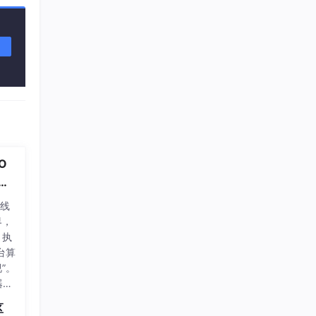
程序媛夏天
11
总声望值：3
企能WiseCRM365
12
总声望值：3
即将拥有人鱼线的fxl
13
总声望值：3
其可
m0_56765085
ers
14
总声望值：3
O
2401_88512574
15
总声望值：2
总线
中的
界，
2401_87095818
16
、执
总声望值：2
台算
”。
2603_95818699
17
器人
总声望值：2
它的
区
为