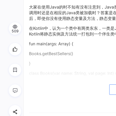
大家在使用Java的时不知有没有注意到，Ja
调用时还是在相应的Java类被加载时？答案是在
后，即使你没有使用静态变量及方法，静态变量
在Kotlin中，认为一个类中有两类东东，一类
509
Kotlin将静态实例及方法统一打包到一个伴
fun main(args: Array) {
Books.getBestSellers()
}
class Books(var name: String, val page: Int) 
fun getWordCount()=page*100
companion object ComBooks{
var bestSellers=arrayOf("Harry Potter\r\t","Lo
fun getBestSellers() {