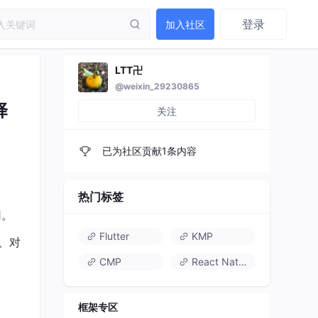
登录
加入社区
LTT卍
@weixin_29230865
择
关注
已为社区贡献1条内容
热门标签
用。
Flutter
KMP
数、对
CMP
React Native
框架专区