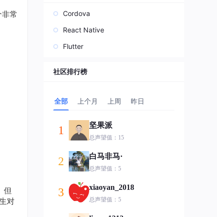
个非常
Cordova
React Native
Flutter
社区排行榜
全部
上个月
上周
昨日
坚果派
1
总声望值：15
白马非马·
2
总声望值：5
xiaoyan_2018
。但
3
伴生对
总声望值：5