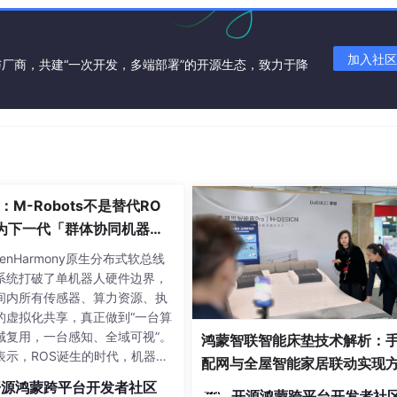
加入社区
厂商，共建“一次开发，多端部署”的开源生态，致力于降
。
项目的元数据和依赖项。以下是简化的
package
.json
示例：
：M-Robots不是替代RO
为下一代「群体协同机器
构架构
iew"
,

enHarmony原生分布式软总线
系统打破了单机器人硬件边界，
ent that creates a Apple-esque large header that fades i
间内所有传感器、算力资源、执
的虚拟化共享，真正做到“一台算
域复用，一台感知、全域可视”。
鸿蒙智联智能床垫技术解析：
表示，ROS诞生的时代，机器人
配网与全屋智能家居联动实现
作业、独立运行为主，因此它的
开源鸿蒙跨平台开发者社区
辑是“单设备中间件工具集”。为
开源鸿蒙跨平台开发者社