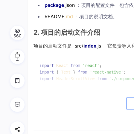
package
.json
：项目的配置文件，包含依
README.
md
：项目的说明文档。
2. 项目的启动文件介绍
560
项目的启动文件是
src/
index
.js
，它负责导入
4
import
React
from
'react'
import
 { 
Text
 } 
from
'react-native'
import
HeaderScrollView
from
'./compone
class
App
extends
React.Component
 {

render
(
) {

return
 (

<
HeaderScrollView
title
=
"For You"
<
Text
>
内容
</
Text
>
</
HeaderScrollView
>
    );
