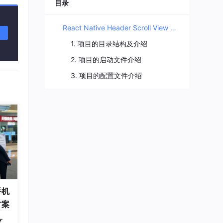
程序媛夏天
目录
11
总声望值：3
React Native Header Scroll View 项目教程
企能WiseCRM365
12
1. 项目的目录结构及介绍
总声望值：3
2. 项目的启动文件介绍
即将拥有人鱼线的fxl
13
3. 项目的配置文件介绍
总声望值：3
m0_56765085
14
总声望值：3
2401_88512574
15
总声望值：2
2401_87095818
16
n a smaller header as you scroll"
,

总声望值：2
手机
2603_95818699
17
方案
总声望值：2
区