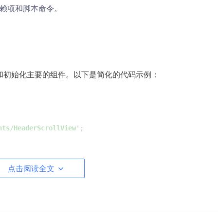
赖项和脚本命令。
和初始化主要的组件。以下是简化的代码示例：
nts/HeaderScrollView'
;

点击阅读全文
>