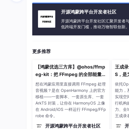
  }

}

开源鸿蒙跨平台开发者社区
开源鸿蒙跨平台开发社区汇聚开发者与
export
default
App
低跨端开发门槛，推动万物智联创新
3. 项目的配置文件介绍
更多推荐
项目的配置文件是
package
.json
，它包含了
【鸿蒙优选三方库】@ohos/ffmp
王成录
eg-kit：把 FFmpeg 的全部能量带
S，是
{

进 HarmonyOS
人」重
"name"
: 
"react-native-header-scroll-v
想在鸿蒙应用里直接调用 FFmpeg 处理
依托Op
"version"
: 
"1.0.0"
,

音视频？是在 OpenHarmony 上的官方
能力，
"description"
: 
"A React Native compon
移植——一套脚本、一套原生库、一套
实现空
"main"
: 
"src/index.js"
,

ArkTS 封装，让你在 HarmonyOS 上像
行机构
"scripts"
: {

在 Android/iOS 一样运行 FFmpeg/FFp
力、全
"start"
: 
"react-native start"
,

robe 命令。
王成录
"test"
: 
"jest"
以单机
开源鸿蒙跨平台开发者社区
  },

设计逻