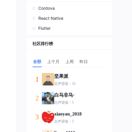
Cordova
React Native
Flutter
社区排行榜
全部
上个月
上周
昨日
坚果派
1
总声望值：16
白马非马·
2
总声望值：5
xiaoyan_2018
3
总声望值：5