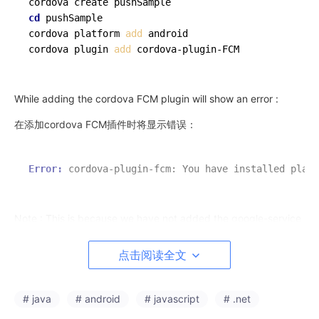
cd
 pushSample

cordova platform 
add
 android

cordova plugin 
add
 cordova-plugin-FCM
While adding the cordova FCM plugin will show an error :
在添加cordova FCM插件时将显示错误：
Error: 
cordova-plugin-fcm: You have installed plat
Note : This is because we have not added the google-service
s.json file which has to be created in the next following steps.
点击阅读全文
注意：这是因为我们尚未添加必须在接下来的后续步骤中创建的g
oogle-services.json文件。
Next open the
google firebase console
and Add Project ( basi
# java
# android
# javascript
# .net
cally means create a new project )