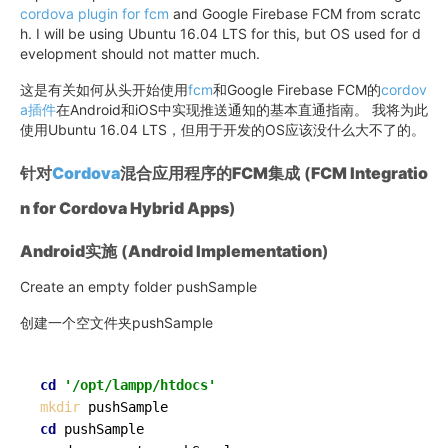
cordova plugin for fcm
and Google Firebase FCM from scratc
h. I will be using Ubuntu 16.04 LTS for this, but OS used for d
evelopment should not matter much.
这是有关如何从头开始使用
fcm
和Google Firebase FCM的
cordov
a插件
在Android和iOS中实现推送通知的基本直通指南。 我将为此
使用Ubuntu 16.04 LTS，但用于开发的OS应该没什么大不了的。
针对
Cordova
混合应用程序的FCM集成
(
FCM Integratio
n for Cordova Hybrid Apps
)
Android实施
(
Android Implementation
)
Create an empty folder pushSample
创建一个空文件夹pushSample
cd
'/opt/lampp/htdocs'
mkdir
cd
 pushSample
