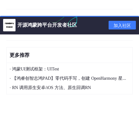
接下来打开
google firebase控制台
并添加Project(基本上意味着创
建一个新项目)
开源鸿蒙跨平台开发者社区
加入社区
Once the project is created click on the Notifications section i
n the left side panel.
创建项目后，单击左侧面板上的“通知”部分。
Now click on the Android icon to add
Android
platform suppo
更多推荐
rt to our project.
·
鸿蒙UI测试框架：UITest
现在，单击Android图标将
Android
平台支持添加到我们的项目
中。
·
【鸿睿创智志鸿PAD】零代码手写，创建 OpenHarmony 星星辐射动画
·
RN 调用原生安卓/iOS 方法、原生回调RN
In the next popup form fill the details as follows :
Android pac
kage name :
Package name or ID is the unique identifier for a
n app in the play store. Note that it is a very important value
which cannot be changed for an app once it is uploaded to th
e play store. It will be in reverse domain name syntax : eg hell
o.pushSample.com will have app id : com.pushSample.hello. A
lso in the
config.xml
file in your cordova project set the same
app id. For our sample project it will be in : pushSample/pushS
ample/config.xml eg for me the contents of this file are :