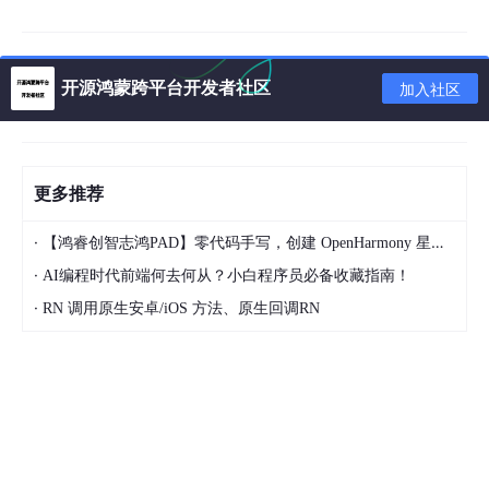
开源鸿蒙跨平台开发者社区
加入社区
Carson带你学Android系列文章
Carson带你学Android：学习方法
Carson带你学Android：四大组件
更多推荐
Carson带你学Android：自定义View
Carson带你学Android：异步-多线程
·
【鸿睿创智志鸿PAD】零代码手写，创建 OpenHarmony 星星辐射动画
Carson带你学Android：性能优化
Carson带你学Android：动画
·
AI编程时代前端何去何从？小白程序员必备收藏指南！
·
RN 调用原生安卓/iOS 方法、原生回调RN
1. 类的声明 & 实例化
// 格式
class
 类名（参数名
1
：参数类型，参数名
2
：参数类型...）{

// to do 