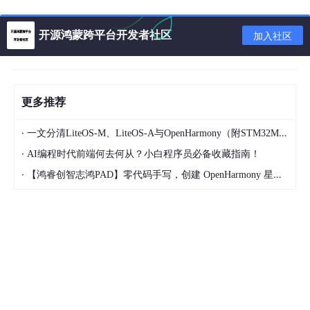
开源鸿蒙跨平台开发者社区
加入社区
更多推荐
·
一文分清LiteOS-M、LiteOS-A与OpenHarmony（附STM32MP157双内核实战区分）
·
AI编程时代前端何去何从？小白程序员必备收藏指南！
·
【鸿睿创智志鸿PAD】零代码手写，创建 OpenHarmony 星星辐射动画
1. 定义