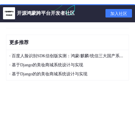
二、如何使用
开源鸿蒙跨平台开发者社区
加入社区
Lottie支持多平台，使用同一个JSON动画文件，可在不同平台实
现相同的效果。
Android 通过Airbnb的开源项目
lottie-android
实现，最低支持 API
更多推荐
16;
·
百度人脸识别SDK信创版实测：鸿蒙/麒麟/统信三大国产系统适配全记录
IOS 通过Airbnb的开源项目
lottie-ios
实现，最低支持 IOS 7;
·
基于Django的美妆商城系统设计与实现
React Native，通过Airbnb的开源项目
lottie-react-native
实现;
·
基于Django的的美妆商城系统设计与实现