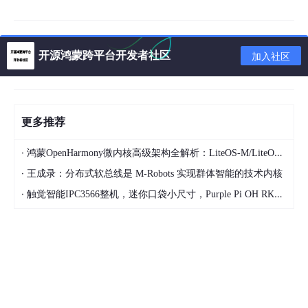
1. 基本观念
开源鸿蒙跨平台开发者社区
加入社区
在Kotlin中，有一些观念是和Java存在较大区别的，一些基本观念
需要注意的：
1.1 操作对象
更多推荐
在Kotlin中，所有变量的成员方法和属性都是对象
·
鸿蒙OpenHarmony微内核高级架构全解析：LiteOS-M/LiteOS-A/Linux内核三形态对比/微内核设计哲学/能力最小化原则
若无返回值则返回Unit对象，大多数情况下Uint可以
·
省略；
王成录：分布式软总线是 M-Robots 实现群体智能的技术内核
·
触觉智能IPC3566整机，迷你口袋小尺寸，Purple Pi OH RK3566鸿蒙开发板设计~配套规格书/参数配置/说明
Kotlin 中无 new 关键字
1.2 数据初始化
在Kotlin中，而不管是常量还是变量在声明是都必须
具有类型注释或者初始化
若在声明 & 进行初始化无注明，则自行推导其数据类