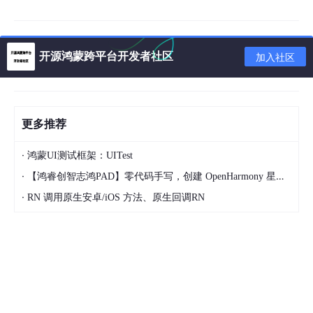
Composition这一步其实就是我们平时写的各种Composable函
数，用于告知Compose我们想要编写出一个怎样的界面，最终会
构建成一棵UI树（见下图）。对应到View系统中，那就是编写XM
开源鸿蒙跨平台开发者社区
加入社区
L这部分。
更多推荐
·
鸿蒙UI测试框架：UITest
·
【鸿睿创智志鸿PAD】零代码手写，创建 OpenHarmony 星星辐射动画
·
RN 调用原生安卓/iOS 方法、原生回调RN
Layout这一步则是对构建好的UI树进行遍历，测量树中每个节点
的尺寸以及在屏幕中放置的位置。对应到View系统中，那就是on
Measure()和onLayout()这部分。
最后，Drawing这一步就是把测量好的所有节点绘制到屏幕上。对
应到View系统中，那就是onDraw()这部分。