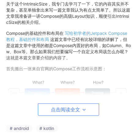
关于这个IntrinsicSize，我专门去学习了一下，它的内容其实并不
复杂，甚至单独拿出来写一篇文章我认为有点太简单了。所以这篇
文章我准备讲一讲Compose的高级Layout知识，顺便引出Intrinsi
cSize的相关介绍。
Compose的基础控件和布局在
写给初学者的Jetpack Compose
教程，基础控件和布局
这篇文章中已经有比较详细的讲解了，但
是这篇文章中使用的都是Compose内置好的布局，如Column、Ro
w、Box等。那么如果我们想要编写一个自定义布局该怎么办呢？
这就是本篇文章要介绍的内容了。
首先搬出一张来自官网的Compose工作流程示意图：
点击阅读全文
可以看到，客户端UI框架的工作，无非就是要把各种各样的数据，
转换成UI界面呈现给用户。
至于如何转换呢？主要分成了3个步骤，Composition、Layout和
# android
# kotlin
Drawing。