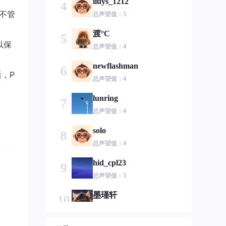
liuys_1212
4
实不管
总声望值：5
渡°C
5
以保
总声望值：4
newflashman
6
，P
总声望值：4
lunring
7
总声望值：4
solo
8
总声望值：4
所有功
hid_cpl23
9
总声望值：3
墨瑾轩
10
总声望值：3
，支持