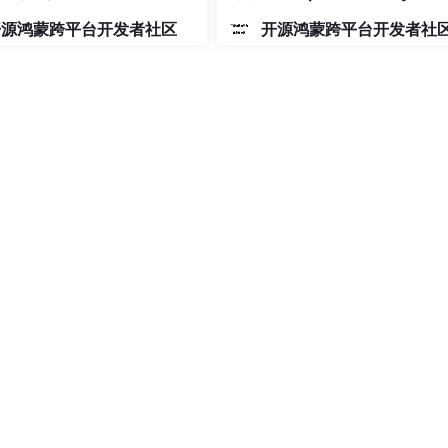
射动画
开源鸿蒙跨平台开发者社区
开源鸿蒙跨平台开发者社
改设置这种特殊权限，但是一开始我们会跳到一个列表界面，然后需要
再手动开启权限。
里面找到当前的应用程序简直是灾难版的体验。