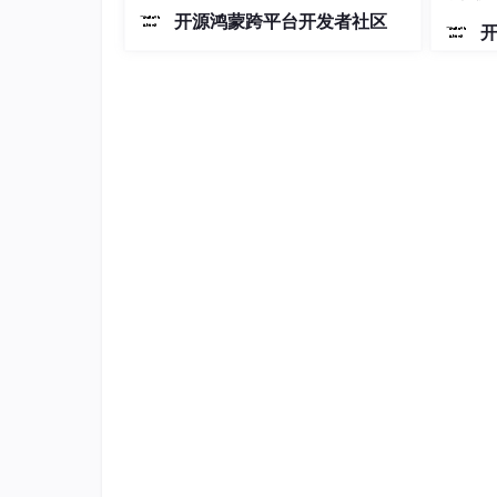
开源鸿蒙跨平台开发者社区
虽说PermissionX确实可以用于去申请修
个列表界面中找到当前的应用程序，点击进入，
如果列表不长的话还好，如果列表很长的话，从