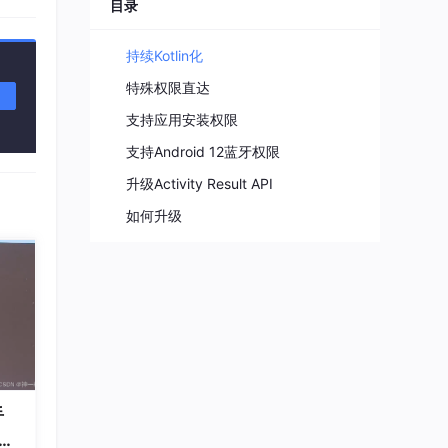
程序媛夏天
目录
11
总声望值：3
持续Kotlin化
企能WiseCRM365
12
特殊权限直达
总声望值：3
支持应用安装权限
即将拥有人鱼线的fxl
13
支持Android 12蓝牙权限
总声望值：3
升级Activity Result API
m0_56765085
14
如何升级
总声望值：3
2401_88512574
15
总声望值：2
2401_87095818
16
总声望值：2
2603_95818699
17
手
总声望值：2
星辐