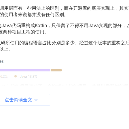
在接口调用层面有一些用法上的区别，而在开源库的底层实现上，其
源库的使用者来说都并没有任何区别。
量的Java代码重构成Kotlin，只保留了不得不用Java实现的部分，
tlin这两种项目工程的使用。
的代码所使用的编程语言占比分别是多少。经过这个版本的重构之后
%以上。
个Java主导的项目变成了一个Kotlin主导的项目，并且以后新增的
点击阅读全文
oid特殊权限申请的支持，详情可以参考这篇文章
PermissionX 1.5发布