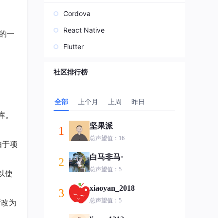
Cordova
。
React Native
来的一
Flutter
社区排行榜
全部
上个月
上周
昨日
库。
坚果派
1
总声望值：16
由于项
白马非马·
2
总声望值：5
可以使
xiaoyan_2018
3
总声望值：5
新改为