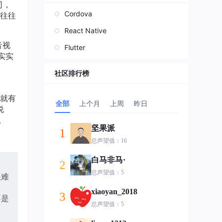
司，
Cordova
往往
React Native
音视
Flutter
实实
社区排行榜
就有
全部
上个月
上周
昨日
说
。
坚果派
1
总声望值：16
白马非马·
2
总声望值：5
很难
xiaoyan_2018
3
不是
总声望值：5