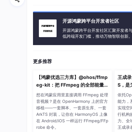
的态度好并且自学能力不差的话一般是没有问题
到了最后，你可能并没有收获到一个优秀的名次
会参加其他比赛的话，我觉得你一定会做的越来
开源鸿蒙跨平台开发者社区
除了比赛，实际项目对自己的个人能力提升与锻
开源鸿蒙跨平台开发社区汇聚开发者与
低跨端开发门槛，推动万物智联创新
多去实践，将学到的东西运用到实际项目中去。
让你可以有项目经验的方式，项目经验对于技术
想要提高个人硬实力，那么学习一门新技术的方
更多推荐
【鸿蒙优选三方库】@ohos/ffmp
王成录
eg-kit：把 FFmpeg 的全部能量带
S，是
进 HarmonyOS
人」重
想在鸿蒙应用里直接调用 FFmpeg 处理
依托Op
音视频？是在 OpenHarmony 上的官方
能力，
移植——一套脚本、一套原生库、一套
实现空
ArkTS 封装，让你在 HarmonyOS 上像
行机构
在 Android/iOS 一样运行 FFmpeg/FFp
力、全
robe 命令。
王成录