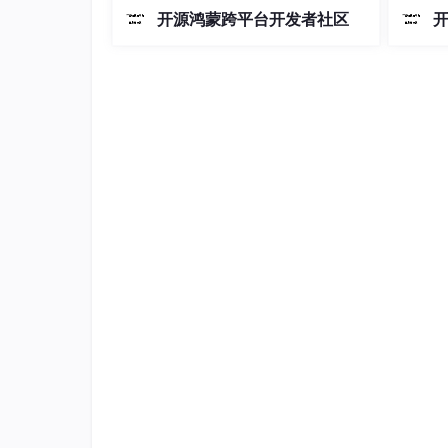
以单机
开源鸿蒙跨平台开发者社区
设计逻
兼顾产业
一定要有自己的技术优势，可能你懂得不是最多
ROS1
以低成
四丶写简历的时候项目经验这栏，怎么才
如果实在没有实际项目让你去做，我觉得你可以
1.在网上找一个符合自己能力与找工作需求
的思考，不要浅尝辄止，对于很多知识点，
于重要的知识点就要自己学会去往深出学。
2.Github或者码云上面有很多实战类别
解原有代码的基础上，你可以对原有项目进
3.自己动手去做一个自己想完成的东西，遇
简历
华为Android开发工程师