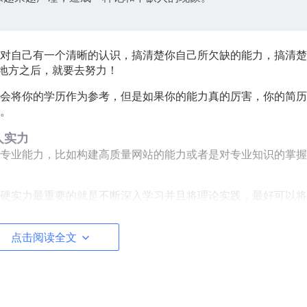
对自己有一个清晰的认识，搞清楚你自己所欠缺的能力，搞清楚
的地方之后，就要去努力！
会将你的学历作为参考，但是如果你的能力真的厉害，你的简历
。
人实力
专业能力，比如构建高质量网站的能力或者是对专业知识的掌握
硬实力最重要的就是不断深入学习并且将理论实践，最好可以将
话尽量去参加一些比赛，可能你的技术并不太好，你的内心还很
点击阅读全文
荐你去尝试一下。
 6 个月，说短点也就是 2 ~ 3 个月。在参加这个比赛之前，
听都没有听过。但是这几个月的时间应该足够让你去学习了，如