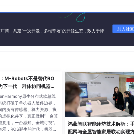
的。
，但是我觉得参加比赛的经历对你的帮助才是最大的。如果后面
越好。
加入社区
炼也是非常大的。
厂商，共建“一次开发，多端部署”的开源生态，致力于降
。
很多人都找我抱怨过没有实际项目让自己去做。下面我会介绍到
能力的提升和面试都是很重要的。
法一定是至关重要了。
：M-Robots不是替代RO
为下一代「群体协同机器
构架构
enHarmony原生分布式软总线
系统打破了单机器人硬件边界，
间内所有传感器、算力资源、执
的虚拟化共享，真正做到“一台算
域复用，一台感知、全域可视”。
鸿蒙智联智能床垫技术解析：
表示，ROS诞生的时代，机器人
配网与全屋智能家居联动实现