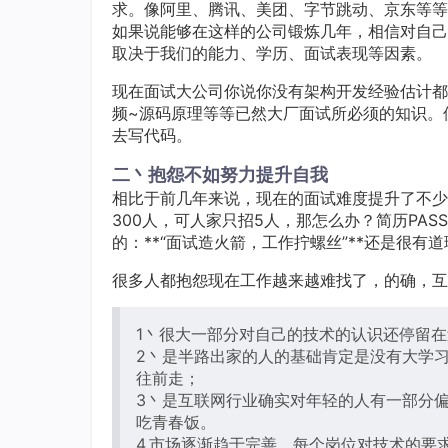
求。像阿里、腾讯、美团、字节跳动、京东等等
如果说能够在这样的公司锻炼几年，相信对自己
取决于我们的能力、学历、面试表现等因素。
现在面试大公司你说你没有架构开发经验估计都拿不出手
频~源码原理等等已然大厂面试所必须的知识。
去写代码。
二丶抱怨不如努力提升自我
相比于前几年来说，现在的面试难度提升了不少
300人，可人家只招5人，那怎么办？简历PA
的：**“面试造火箭，工作拧螺丝”**还是很
很多人都抱怨现在工作越来越难找了，的确，互
1丶很大一部分对自己的技术的认识还停留
2丶是半路出家的人的基础肯定是没有大学
往前走；
3丶是互联网行业确实对年轻的人有一部分
吃青春饭。
4.市场逐渐趋于完善，每个岗位对技术的要