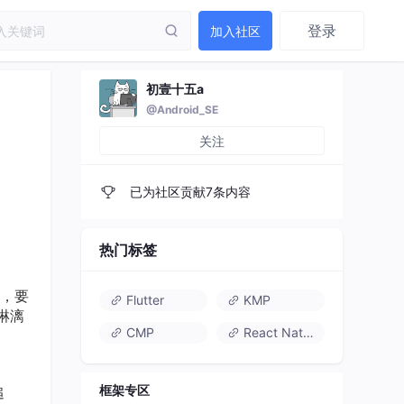
登录
加入社区
初壹十五a
@Android_SE
关注
已为社区贡献7条内容
热门标签
坑，要
Flutter
KMP
淋漓
CMP
React Native
框架专区
追