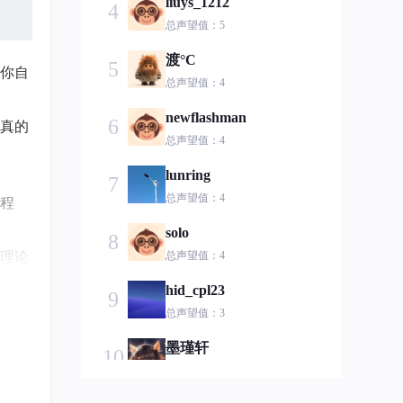
liuys_1212
4
总声望值：5
渡°C
5
你自
总声望值：4
newflashman
6
真的
总声望值：4
lunring
7
总声望值：4
程
solo
8
理论
总声望值：4
hid_cpl23
9
犹豫
总声望值：3
墨瑾轩
10
比赛
总声望值：3
果你