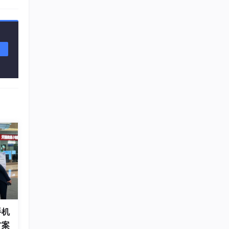
程序媛夏天
11
总声望值：3
你还
企能WiseCRM365
12
总声望值：3
即将拥有人鱼线的fxl
几种
13
总声望值：3
m0_56765085
14
总声望值：3
2401_88512574
15
总声望值：2
2401_87095818
16
总声望值：2
2603_95818699
17
手机
总声望值：2
方案