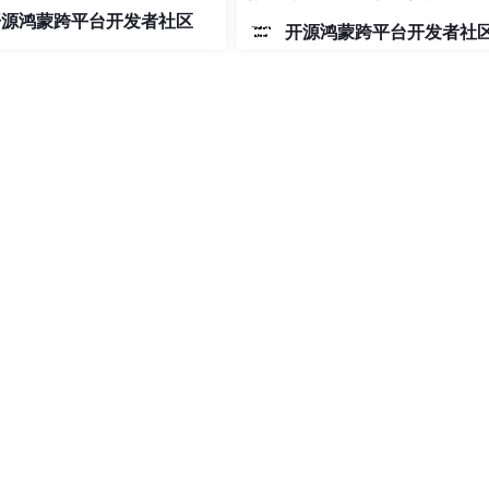
作业、独立运行为主，因此它的
开源鸿蒙跨平台开发者社区
辑是“单设备中间件工具集”。为
开源鸿蒙跨平台开发者社
存量生态，M-Robots完整兼容
的，但是别人不会的你却会，那么你就是厉害的！
/ROS2接口体系，让存量开发者可
本迁移、平滑过渡，既保
有项目经验
通过下面几种方式：
的实战项目视频或者博客跟着老师一起做。做的过程中，你要有
别人的讲解可能只是满足项目就够了，你自己想多点知识的话，
项目，你可以选择一个来研究，为了让自己对这个项目更加理解，在
行改进或者增加功能。
到不会的东西就临时去学，现学现卖。