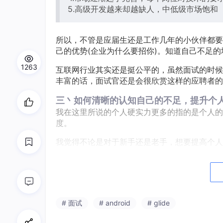
5.高级开发越来却越缺人，中低级市场饱和
所以，不管是应届生还是工作几年的小伙伴都要
己的优势(企业为什么要招你)。知道自己不足
1263
互联网行业其实还是挺公平的，虽然面试的时候
丰富的话，面试官还是会很欣赏这样的应聘者的
三丶如何清晰的认知自己的不足，提升个
我在这里所说的个人硬实力更多的指的是个人的
度。
我觉得不论是对于新手还是老手，想要提高个人
在具体项目中实践一下。
给还在学校的同学们一个建议：如果条件允许的
自己是不是具备参加比赛的能力，但是我还是推
为什么呢？一个比赛的准备时间，说长点就是 5 ~
# 面试
# android
# glide
用到的很多技术你可能没有实际应用过，甚至连